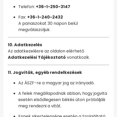
Telefon:
+36-1-250-3147
Fax:
+36-1-240-2432
A panaszokat 30 napon belül
megválaszoljuk.
10. Adatkezelés
Az adatkezelésre az oldalon elérhető
Adatkezelési Tájékoztató
vonatkozik.
11. Jogviták, egyéb rendelkezések
Az ÁSZF-re a magyar jog az irányadó.
A felek megállapodnak abban, hogy jogvita
esetén elsődlegesen békés úton próbálják
meg rendezni a vitát.
Ennek sikertelensége esetén a Szolgáltató