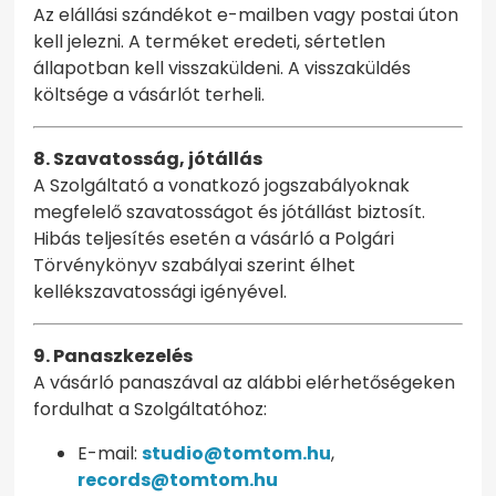
Az elállási szándékot e-mailben vagy postai úton
kell jelezni. A terméket eredeti, sértetlen
állapotban kell visszaküldeni. A visszaküldés
költsége a vásárlót terheli.
8. Szavatosság, jótállás
A Szolgáltató a vonatkozó jogszabályoknak
megfelelő szavatosságot és jótállást biztosít.
Hibás teljesítés esetén a vásárló a Polgári
Törvénykönyv szabályai szerint élhet
kellékszavatossági igényével.
9. Panaszkezelés
A vásárló panaszával az alábbi elérhetőségeken
fordulhat a Szolgáltatóhoz:
E-mail:
studio@tomtom.hu
,
records@tomtom.hu