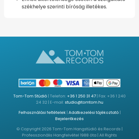
székhelye szerinti bíróság illetékes.
Tom-Tom Stúdió
| Telefon:
+36 1 250 31 47
| Fax: +36 1 240
24 32 | E-mail:
studio@tomtom.hu
Felhasználási feltételek
|
Adatkezelési tájékoztató
|
Bejelentkezés
© Copyright 2026 Tom-Tom Hangstúdió és Records |
Professzionális Hangfelvétel 1988 óta | All Rights