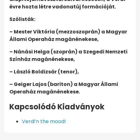
évre hozta létre vadonatúj formációját.
Szólisták:
– Mester Viktória (mezzoszoprán) a Magyar
Állami Operaház magánénekese,
– Nánási Helga (szoprán) a Szegedi Nemzeti
Színház magánénekese,
– László Boldizsár (tenor),
– Geiger Lajos (bariton) a Magyar Állami
Operaház magánénekese.
Kapcsolódó Kiadványok
Verdi’n the mood!