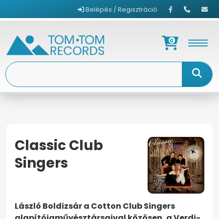
Belépés / Regisztráció
0
Classic Club
Singers
KEZDŐOLDAL
CLASSIC CLUB SINGERS
László Boldizsár a Cotton Club Singers
alapítójaművésztársaival közösen, a Verdi-