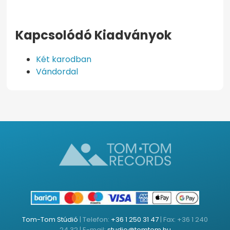
Kapcsolódó Kiadványok
Két karodban
Vándordal
Tom-Tom Stúdió
| Telefon:
+36 1 250 31 47
| Fax: +36 1 240
24 32 | E-mail:
studio@tomtom.hu