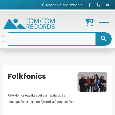
Belépés / Regisztráció
0
Folkfonics
KEZDŐOLDAL
FOLKFONICS
A Folkfonics együttes célja a népdalok és
feldolgozásaik teljesen újszerű világba ültetése.