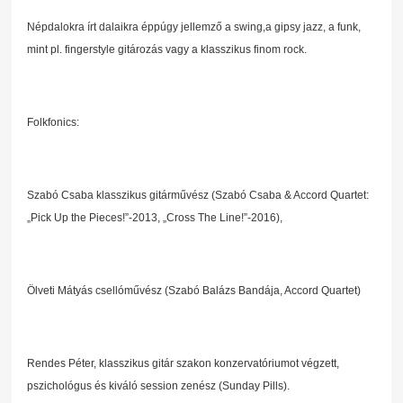
Népdalokra írt dalaikra éppúgy jellemző a swing,a gipsy jazz, a funk,
mint pl. fingerstyle gitározás vagy a klasszikus finom rock.
Folkfonics:
Szabó Csaba klasszikus gitárművész (Szabó Csaba & Accord Quartet:
„Pick Up the Pieces!”-2013, „Cross The Line!”-2016),
Ölveti Mátyás csellóművész (Szabó Balázs Bandája, Accord Quartet)
Rendes Péter, klasszikus gitár szakon konzervatóriumot végzett,
pszichológus és kiváló session zenész (Sunday Pills).