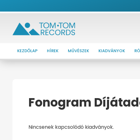
KEZDŐLAP
HÍREK
MŰVÉSZEK
KIADVÁNYOK
RÓ
Fonogram Díjátad
KEZDŐOLDAL
FONOGRAM DÍJÁTADÓ G
Nincsenek kapcsolódó kiadványok.