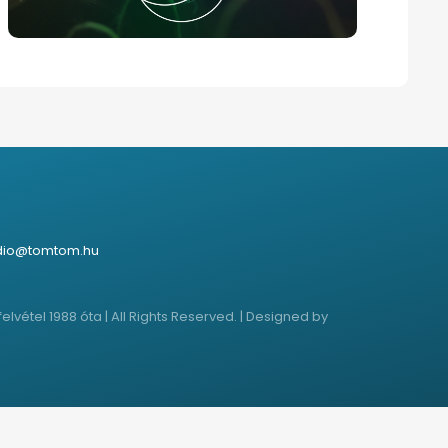
dio@tomtom.hu
étel 1988 óta | All Rights Reserved. | Designed by