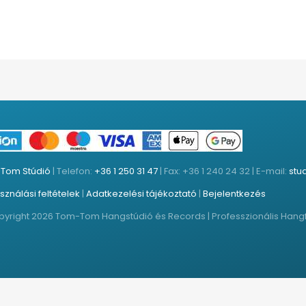
Tom Stúdió
| Telefon:
+36 1 250 31 47
| Fax: +36 1 240 24 32 | E-mail:
stu
sználási feltételek
|
Adatkezelési tájékoztató
|
Bejelentkezés
yright 2026 Tom-Tom Hangstúdió és Records | Professzionális Hangfelv