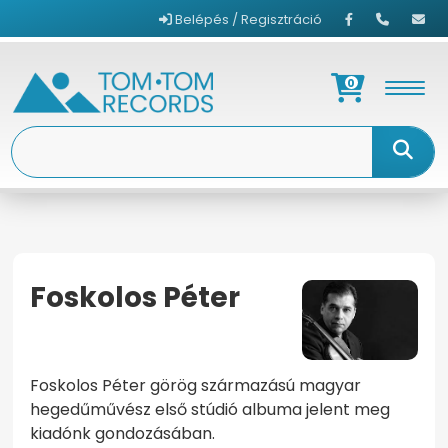
Belépés / Regisztráció
0
Foskolos Péter
KEZDŐOLDAL
FOSKOLOS PÉTER
Foskolos Péter görög származású magyar
hegedűművész első stúdió albuma jelent meg
kiadónk gondozásában.