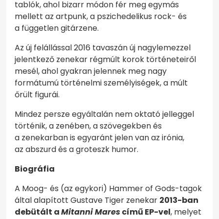
tablók, ahol bizarr módon fér meg egymás
mellett az artpunk, a pszichedelikus rock- és
a független gitárzene.
Az új felállással 2016 tavaszán új nagylemezzel
jelentkező zenekar régmúlt korok történeteiről
mesél, ahol gyakran jelennek meg nagy
formátumú történelmi személyiségek, a múlt
őrült figurái.
Mindez persze egyáltalán nem oktató jelleggel
történik, a zenében, a szövegekben és
a zenekarban is egyaránt jelen van az irónia,
az abszurd és a groteszk humor.
Biográfia
A Moog- és (az egykori) Hammer of Gods-tagok
által alapított Gustave Tiger zenekar
2013-ban
debütált a
Mitanni Mares
című EP-vel
, melyet