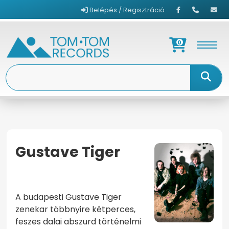
Belépés / Regisztráció
0
Gustave Tiger
KEZDŐOLDAL
GUSTAVE TIGER
A budapesti Gustave Tiger
zenekar többnyire kétperces,
feszes dalai abszurd történelmi