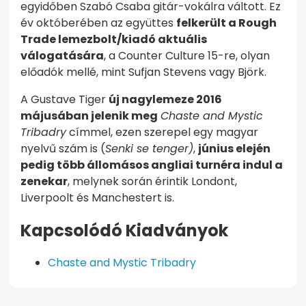
egyidőben Szabó Csaba gitár-vokálra váltott. Ez
év októberében az együttes
felkerült a Rough
Trade lemezbolt/kiadó aktuális
válogatására
, a Counter Culture 15-re, olyan
előadók mellé, mint Sufjan Stevens vagy Björk.
A Gustave Tiger
új nagylemeze 2016
májusában jelenik meg
Chaste and Mystic
Tribadry
címmel, ezen szerepel egy magyar
nyelvű szám is (
Senki se tenger)
,
június elején
pedig több állomásos angliai turnéra indul a
zenekar
, melynek során érintik Londont,
Liverpoolt és Manchestert is.
Kapcsolódó Kiadványok
Chaste and Mystic Tribadry