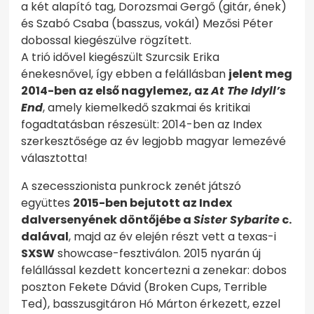
a két alapító tag, Dorozsmai Gergő (gitár, ének)
és Szabó Csaba (basszus, vokál) Mezősi Péter
dobossal kiegészülve rögzített.
A trió idővel kiegészült Szurcsik Erika
énekesnővel, így ebben a felállásban
jelent meg
2014-ben az első nagylemez, az
At The Idyll’s
End
, amely kiemelkedő szakmai és kritikai
fogadtatásban részesült: 2014-ben az Index
szerkesztősége az év legjobb magyar lemezévé
választotta!
A szecesszionista punkrock zenét játszó
együttes
2015-ben bejutott az Index
dalversenyének döntőjébe a
Sister Sybarite
c.
dalával
, majd az év elején részt vett a texas-i
SXSW
showcase-fesztiválon. 2015 nyarán új
felállással kezdett koncertezni a zenekar: dobos
poszton Fekete Dávid (Broken Cups, Terrible
Ted), basszusgitáron Hó Márton érkezett, ezzel