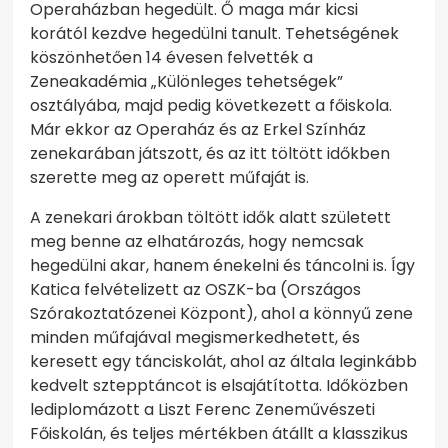
Operaházban hegedült. Ő maga már kicsi
korától kezdve hegedülni tanult. Tehetségének
köszönhetően 14 évesen felvették a
Zeneakadémia „Különleges tehetségek”
osztályába, majd pedig következett a főiskola.
Már ekkor az Operaház és az Erkel Színház
zenekarában játszott, és az itt töltött időkben
szerette meg az operett műfaját is.
A zenekari árokban töltött idők alatt született
meg benne az elhatározás, hogy nemcsak
hegedülni akar, hanem énekelni és táncolni is. Így
Katica felvételizett az OSZK-ba (Országos
Szórakoztatózenei Központ), ahol a könnyű zene
minden műfajával megismerkedhetett, és
keresett egy tánciskolát, ahol az általa leginkább
kedvelt sztepptáncot is elsajátította. Időközben
lediplomázott a Liszt Ferenc Zeneművészeti
Főiskolán, és teljes mértékben átállt a klasszikus