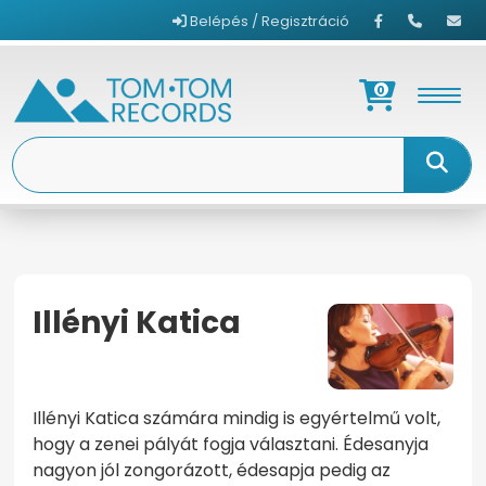
Belépés / Regisztráció
0
Illényi Katica
KEZDŐOLDAL
ILLÉNYI KATICA
Illényi Katica számára mindig is egyértelmű volt,
hogy a zenei pályát fogja választani. Édesanyja
nagyon jól zongorázott, édesapja pedig az