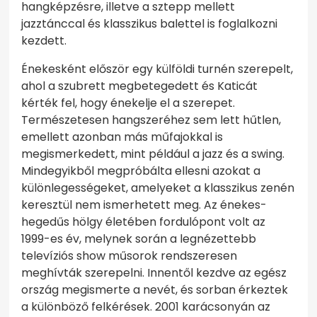
hangképzésre, illetve a sztepp mellett
jazztánccal és klasszikus balettel is foglalkozni
kezdett.
Énekesként először egy külföldi turnén szerepelt,
ahol a szubrett megbetegedett és Katicát
kérték fel, hogy énekelje el a szerepet.
Természetesen hangszeréhez sem lett hűtlen,
emellett azonban más műfajokkal is
megismerkedett, mint például a jazz és a swing.
Mindegyikből megpróbálta ellesni azokat a
különlegességeket, amelyeket a klasszikus zenén
keresztül nem ismerhetett meg. Az énekes-
hegedűs hölgy életében fordulópont volt az
1999-es év, melynek során a legnézettebb
televíziós show műsorok rendszeresen
meghívták szerepelni. Innentől kezdve az egész
ország megismerte a nevét, és sorban érkeztek
a különböző felkérések. 2001 karácsonyán az