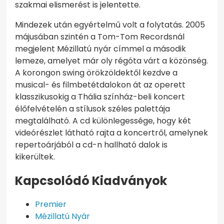
szakmai elismerést is jelentette.
Mindezek után egyértelmű volt a folytatás. 2005
májusában szintén a Tom-Tom Recordsnál
megjelent Mézillatú nyár címmel a második
lemeze, amelyet már oly régóta várt a közönség.
A korongon swing örökzöldektől kezdve a
musical- és filmbetétdalokon át az operett
klasszikusokig a Thália színház-beli koncert
élőfelvételén a stílusok széles palettája
megtalálható. A cd különlegessége, hogy két
videórészlet látható rajta a koncertről, amelynek
repertoárjából a cd-n hallható dalok is
kikerültek.
Kapcsolódó Kiadványok
Premier
Mézillatú Nyár