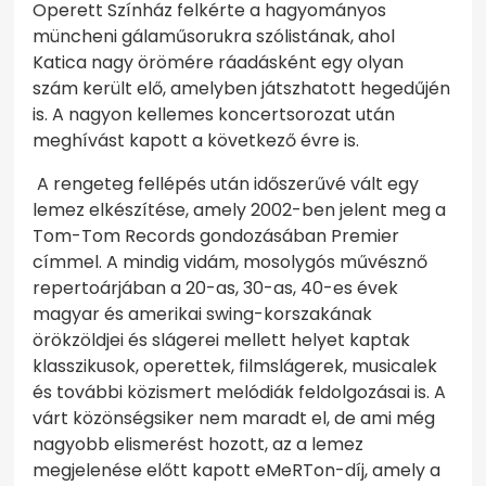
Operett Színház felkérte a hagyományos
müncheni gálaműsorukra szólistának, ahol
Katica nagy örömére ráadásként egy olyan
szám került elő, amelyben játszhatott hegedűjén
is. A nagyon kellemes koncertsorozat után
meghívást kapott a következő évre is.
A rengeteg fellépés után időszerűvé vált egy
lemez elkészítése, amely 2002-ben jelent meg a
Tom-Tom Records gondozásában Premier
címmel. A mindig vidám, mosolygós művésznő
repertoárjában a 20-as, 30-as, 40-es évek
magyar és amerikai swing-korszakának
örökzöldjei és slágerei mellett helyet kaptak
klasszikusok, operettek, filmslágerek, musicalek
és további közismert melódiák feldolgozásai is. A
várt közönségsiker nem maradt el, de ami még
nagyobb elismerést hozott, az a lemez
megjelenése előtt kapott eMeRTon-díj, amely a