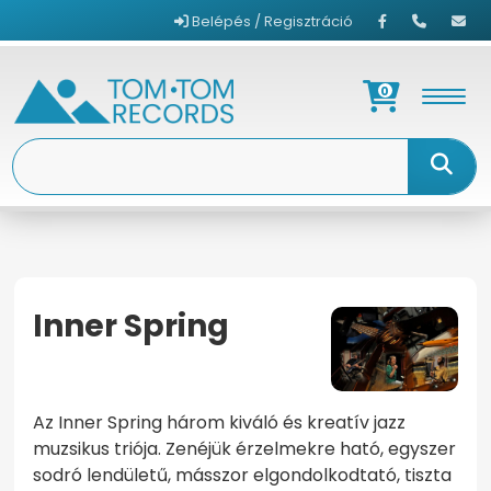
Belépés / Regisztráció
0
Inner Spring
KEZDŐOLDAL
INNER SPRING
Az Inner Spring három kiváló és kreatív jazz
muzsikus triója. Zenéjük érzelmekre ható, egyszer
sodró lendületű, másszor elgondolkodtató, tiszta