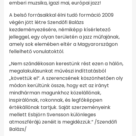
emberi muzsika, igazi mai, európai jazz!
A belső forrásaikkal élni tudó formáció 2009
végén jött létre Szendőfi Balázs
kezdeményezésére, némiképp kísérletező
jelleggel, egy olyan területén a jazz műfajának,
amely sok elemében eltér a Magyarországon
fellelhető vonulatoktól.
„Nem szándékosan kerestünk rést ezen a hálón,
megalakulásunkat művészi indíttatásból
„követtük el”. A szerencsének köszönhetően oly
módon kerültünk össze, hogy ezt az irányt
mindhárman magunkhoz közelállónak,
inspirálónak, rokonnak, és legfőképpen
értékállónak tartjuk. Saját szerzeményeink
mellett Esbjörn Svensson különleges
atmoszférájú zenéit is megidézzük.” /Szendőfi
Balázs/