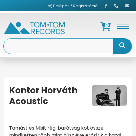
Belépés / Regisztráció
0
Kontor Horváth
Acoustic
KEZDŐOLDAL
KONTOR HORVÁTH ACOUSTIC
Tamást és Misit régi barátság köt össze,
mindketten több mint húsz éve erősítik a hazai