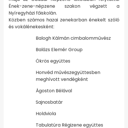
Ének-zene-népzene szakon végzett a
Nyíregyházi főiskolán.
Közben számos hazai zenekarban énekelt szóló
és vokálénekesként:
Balogh Kálmán cimbalomművész
Balázs Elemér Group
Ökrös együttes
Honvéd művészegyüttesben
meghívott vendégként
Ágoston Bélával
Sajnosbatár
Holdviola
Tabulatúra Régizene együttes