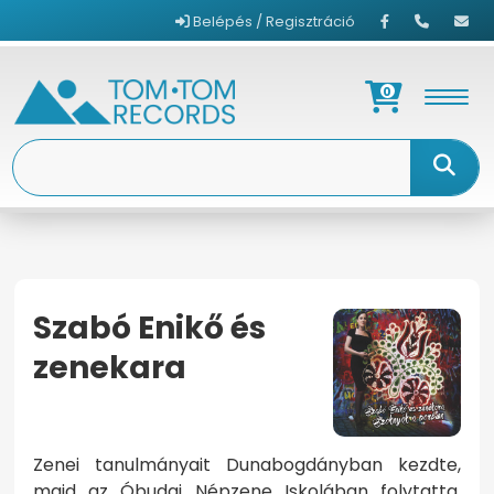
Belépés / Regisztráció
0
Szabó Enikő és
zenekara
KEZDŐOLDAL
SZABÓ ENIKŐ ÉS ZENEKARA
Zenei tanulmányait Dunabogdányban kezdte,
majd az Óbudai Népzene Iskolában folytatta.