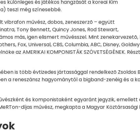
es különleges és játékos hangzását a koreai Kim
ea) teszi még színesebbé.
 vibrafon művész, dobos, zeneszerzõ – együtt
inatra, Tony Bennett, Quincy Jones, Rod Stewart,
számos más, igen elismert művésszel. Mint zenekarvezetõ, 
thers, Fox, Universal, CBS, Columbia, ABC, Disney, Gold
 alelnöke az AMERIKAI KOMPONISTÁK SZÖVETSÉGÉNEK. Részt v
enében is több évtizedes jártassággal rendelkezõ Zsoldo
õen a reneszánsz hagyománytól a bigband-zenéig és a k
űvészként és komponistaként egyaránt jegyzik, emellett
eMeRTon-díjas művész, megkapta a Magyar Köztársasági 
yok