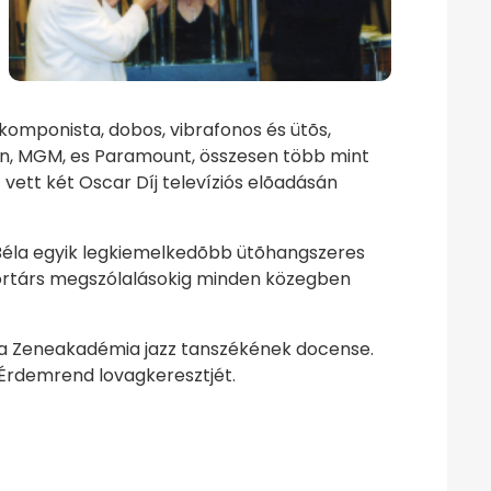
komponista, dobos, vibrafonos és ütõs,
wyn, MGM, es Paramount, összesen több mint
ett két Oscar Díj televíziós elõadásán
s Béla egyik legkiemelkedõbb ütõhangszeres
ortárs megszólalásokig minden közegben
 a Zeneakadémia jazz tanszékének docense.
Érdemrend lovagkeresztjét.