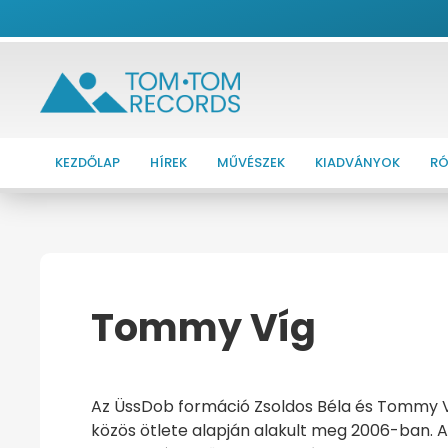
KEZDŐLAP
HÍREK
MŰVÉSZEK
KIADVÁNYOK
RÓ
Tommy Víg
KEZDŐOLDAL
TOMMY VÍG
Az ÜssDob formáció Zsoldos Béla és Tommy 
közös ötlete alapján alakult meg 2006-ban. Az