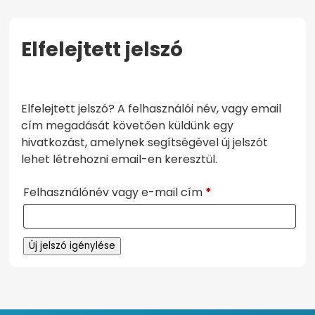
Elfelejtett jelszó
KEZDŐOLDAL
FIÓKOM
Elfelejtett jelszó? A felhasználói név, vagy email
cím megadását követően küldünk egy
hivatkozást, amelynek segítségével új jelszót
lehet létrehozni email-en keresztül.
Kötelező
Felhasználónév vagy e-mail cím
*
Új jelszó igénylése