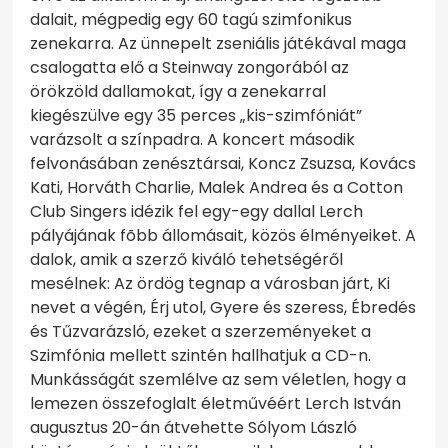
dalait, mégpedig egy 60 tagú szimfonikus
zenekarra. Az ünnepelt zseniális játékával maga
csalogatta elő a Steinway zongorából az
örökzöld dallamokat, így a zenekarral
kiegészülve egy 35 perces „kis-szimfóniát”
varázsolt a színpadra. A koncert második
felvonásában zenésztársai, Koncz Zsuzsa, Kovács
Kati, Horváth Charlie, Malek Andrea és a Cotton
Club Singers idézik fel egy-egy dallal Lerch
pályájának fõbb állomásait, közös élményeiket. A
dalok, amik a szerző kiváló tehetségéről
mesélnek: Az ördög tegnap a városban járt, Ki
nevet a végén, Érj utol, Gyere és szeress, Ébredés
és Tűzvarázsló, ezeket a szerzeményeket a
Szimfónia mellett szintén hallhatjuk a CD-n.
Munkásságát szemlélve az sem véletlen, hogy a
lemezen összefoglalt életművéért Lerch István
augusztus 20-án átvehette Sólyom László