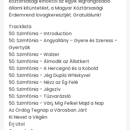
köztársasági elnöktől az egyik legrangosabb
állami kitüntetést, a Magyar Köztársasági
Érdemrend lovagkeresztjét. Gratulálunk!
Tracklista
50. Szimfónia – Introduction
50. Szimfónia – Angyallány – Gyere és Szeress –
Gyertyák
50. Szimfónia – Walzer
50. Szimfónia – Álmodik az Állatkert
50. Szimfónia – A Hercegnő és a Kobold
50. Szimfónia – Jég Dupla Whiskyvel
50. Szimfónia – Nézz az Ég Felé
50. Szimfónia – Jégszív
50. Szimfónia – Tűzvarázsló
50. Szimfónia – Várj, Míg Felkel Majd a Nap
Az Ördög Tegnap a Városban Járt
Ki Nevet a Végén
Érj Utol