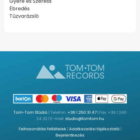
Gyere és Szeress
Ébredés
Tűzvarázsló
Tom-Tom Stúdió
| Telefon:
+36 1 250 31 47
| Fax: +36 1 240
24 32 | E-mail:
studio@tomtom.hu
Felhasználási feltételek
|
Adatkezelési tájékoztató
|
Bejelentkezés