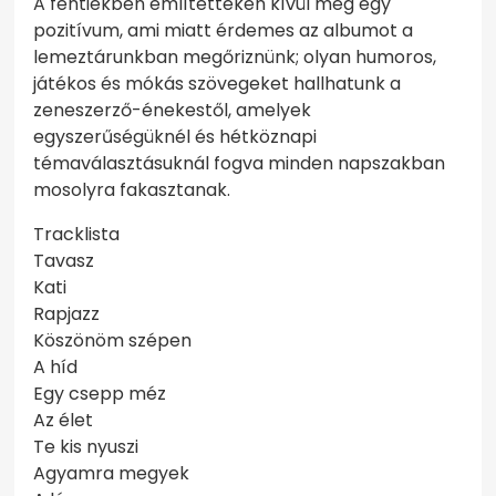
A fentiekben említetteken kívül még egy
pozitívum, ami miatt érdemes az albumot a
lemeztárunkban megőriznünk; olyan humoros,
játékos és mókás szövegeket hallhatunk a
zeneszerző-énekestől, amelyek
egyszerűségüknél és hétköznapi
témaválasztásuknál fogva minden napszakban
mosolyra fakasztanak.
Tracklista
Tavasz
Kati
Rapjazz
Köszönöm szépen
A híd
Egy csepp méz
Az élet
Te kis nyuszi
Agyamra megyek