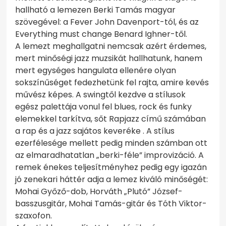
hallható a lemezen Berki Tamás magyar
szövegével: a Fever John Davenport-tól, és az
Everything must change Benard Ighner-től.
A lemezt meghallgatni nemcsak azért érdemes,
mert minőségi jazz muzsikát hallhatunk, hanem
mert egységes hangulata ellenére olyan
sokszínűséget fedezhetünk fel rajta, amire kevés
művész képes. A swingtől kezdve a stílusok
egész palettája vonul fel blues, rock és funky
elemekkel tarkítva, sőt Rapjazz című számában
a rap és a jazz sajátos keveréke . A stílus
ezerfélesége mellett pedig minden számban ott
az elmaradhatatlan „berki-féle” improvizáció. A
remek énekes teljesítményhez pedig egy igazán
jó zenekari háttér adja a lemez kiváló minőségét:
Mohai Győző-dob, Horváth „Plutó” József-
basszusgitár, Mohai Tamás-gitár és Tóth Viktor-
szaxofon.