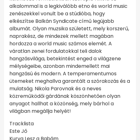
alkalommal is a legkiválóbb etno és world music
zenészekkel vonult be a stúdióba, hogy
elkészítse Balkán Syndicate című legújabb
albumát. Olyan muzsika született, mely korszerű,
naprakész, de mindezek mellett magában
hordozza a world music számos elemét. A
váratlan zenei fordulatokkal teli dalok
hangzásvilága, betekintést enged a világzene
mélységeibe, azonban mindemellett mai
hangzású és modern. A temperamentumos
ütemeket meghallva garantált a szórakozás és a
mulatság. Nikola Parovnak és a neves
közreműködői gárdának köszönhetően olyan
anyagot hallhat a közönség, mely bárhol a
világban megállja helyét!
Tracklista
Este Jő
Kurva Lesz a Babám