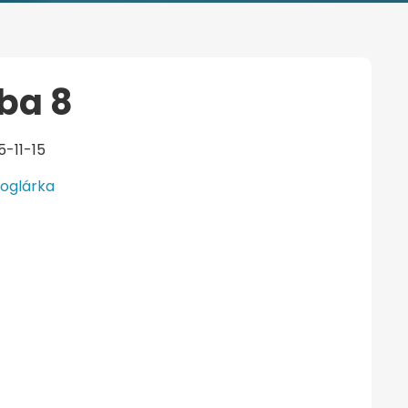
ba 8
5-11-15
oglárka