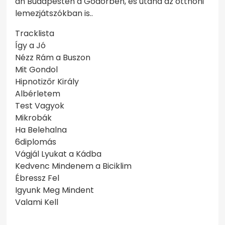
án Budapesten a Gödörben, és utána az otthoni
lemezjátszókban is..
Tracklista
Így a Jó
Nézz Rám a Buszon
Mit Gondol
Hipnotizőr Király
Albérletem
Test Vagyok
Mikrobák
Ha Belehalna
6diplomás
Vágjál Lyukat a Kádba
Kedvenc Mindenem a Biciklim
Ébressz Fel
Igyunk Meg Mindent
Valami Kell