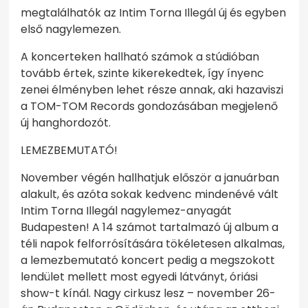
megtalálhatók az Intim Torna Illegál új és egyben
első nagylemezen.
A koncerteken hallható számok a stúdióban
tovább értek, szinte kikerekedtek, így ínyenc
zenei élményben lehet része annak, aki hazaviszi
a TOM-TOM Records gondozásában megjelenő
új hanghordozót.
LEMEZBEMUTATÓ!
November végén hallhatjuk először a januárban
alakult, és azóta sokak kedvenc mindenévé vált
Intim Torna Illegál nagylemez-anyagát
Budapesten! A 14 számot tartalmazó új album a
téli napok felforrósítására tökéletesen alkalmas,
a lemezbemutató koncert pedig a megszokott
lendület mellett most egyedi látványt, óriási
show-t kínál. Nagy cirkusz lesz – november 26-