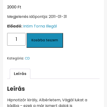
2000
Ft
Megjelenés időpontja: 2011-01-31
Előadó:
Intim Torna Illegál
Cirkusz
Kosárba teszem
mennyiség
Kategória:
CD
Leírás
Leírás
Hipnotizőr király, Albérletem, Vágjál lukat a
kádba – ezek a már ismert dalok is