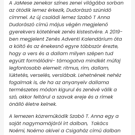
A JaMese zenekar színes zenei világába sorban
az ötödik lemez érkezik, Dudorászó szünidő
címmel. Az új családi lemez Szabó T Anna
Dudorászó című május végén megjelenő
gyerekvers kötetének zenés kistestvére. A 2019-
ben megjelent Zenés Adventi Kalendárium óta
a költő és az énekesnő egyre többször érezte,
hogy a vers és a dallam milyen szépen tud
együtt formálódni- támogatva mindkét műfaj
legfontosabb elemeit: ritmus, rím, dallam,
lüktetés, verselés, verslábak. Lehetnének nehéz
fogalmak is, de ha az anyanyelv dallama
természetes módon kigurul és zenévé válik a
szó, akkor feltárul a szavak ereje és a rímek
önálló életre kelnek.
A lemezen közreműködik Szabó T. Anna egy a
saját nagymamájáról írt dalban, Takács
Noémi, Noémo akivel a Csigaház című dalban