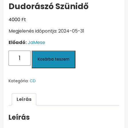
Dudorászó Szünidő
4000
Ft
Megjelenés időpontja: 2024-05-31
Előadó:
JaMese
Dudorászó
Kosárba teszem
Szünidő
mennyiség
Kategória:
CD
Leírás
Leírás