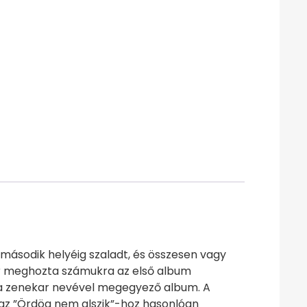
k második helyéig szaladt, és összesen vagy
ker meghozta számukra az első album
a zenekar nevével megegyező album. A
 az ”Ördög nem alszik”-hoz hasonlóan