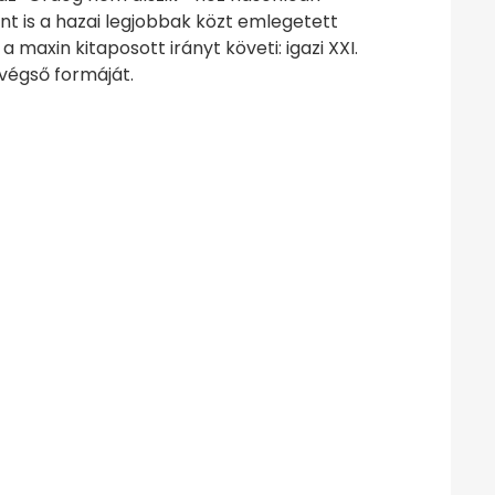
t is a hazai legjobbak közt emlegetett
axin kitaposott irányt követi: igazi XXI.
végső formáját.