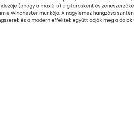
dezője (ahogy a maxié is) a gitárosként és zeneszerzőkén
mie Winchester munkája. A nagylemez hangzása szintén a m
gszerek és a modern effektek együtt adják meg a dalok 