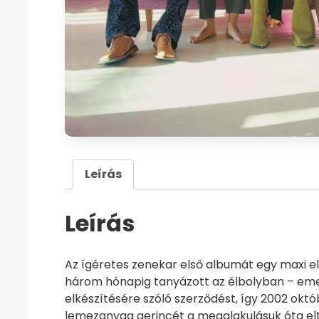
Leírás
Leírás
Az ígéretes zenekar első albumát egy maxi elő
három hónapig tanyázott az élbolyban – emel
elkészítésére szóló szerződést, így 2002 
lemezanyag gerincét a megalakulásuk óta elte