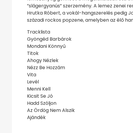
”slágergyanús” szerzemény. A lemez zenei ren
Hrutka Róbert, a vokál-hangszerelés pedig Ja
századi rockos popzene, amelyben az élő han
Tracklista
Gyöngéd Barbárok
Mondani Könnyű
Titok
Ahogy Nézlek
Nézz Be Hozzám
Vita
Levél
Menni Kell
Kicsit Se Jó
Hadd Szóljon
Az Ördög Nem Alszik
Ajándék