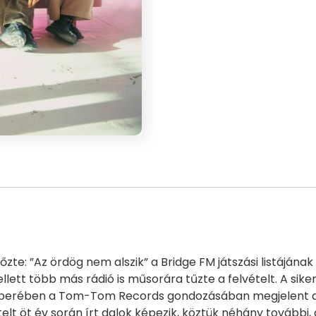
zte: ”Az ördög nem alszik” a Bridge FM játszási listájána
lett több más rádió is műsorára tűzte a felvételt. A si
októberében a Tom-Tom Records gondozásában megjelent 
lt öt év során írt dalok képezik, köztük néhány további,