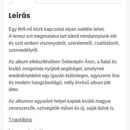
mennyiség
Leírás
Egy férfi-nő közti kapcsolat olyan sokféle lehet.
A lemez ezt megmutatva tart tükröt mindannyiunk elé
és szól emberi viszonyokról, szerelemről, csalódásról,
szenvedélyről.
Az album elkészítésében Sebestyén Áron, a fiatal és
kiváló zongorista nyújtott segítséget, amelynek
eredményeként egy igazán különleges, egyszerre lírai
és modern hangzásvilágú, mély érzésű album jött
létre.
Az albumon egyaránt helyet kaptak kiváló magyar
zeneszerzők, szövegírók művei és új, saját dalok is.
Tracklista: