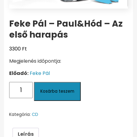
Feke Pál – Paul&Hód – Az
első harapás
3300
Ft
Megjelenés időpontja:
Előadó:
Feke Pál
Feke
Kosárba teszem
Pál
-
Paul&Hód
-
Kategória:
CD
Az
első
Leírás
harapás