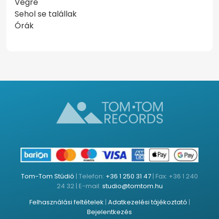
Végre
Sehol se talállak
Órák
Tom-Tom Stúdió
| Telefon:
+36 1 250 31 47
| Fax: +36 1 240
24 32 | E-mail:
studio@tomtom.hu
Felhasználási feltételek
|
Adatkezelési tájékoztató
|
Bejelentkezés