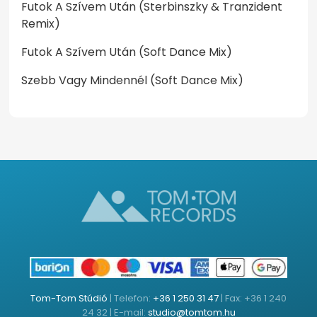
Futok A Szívem Után (Sterbinszky & Tranzident
Remix)
Futok A Szívem Után (Soft Dance Mix)
Szebb Vagy Mindennél (Soft Dance Mix)
Tom-Tom Stúdió
| Telefon:
+36 1 250 31 47
| Fax: +36 1 240
24 32 | E-mail:
studio@tomtom.hu