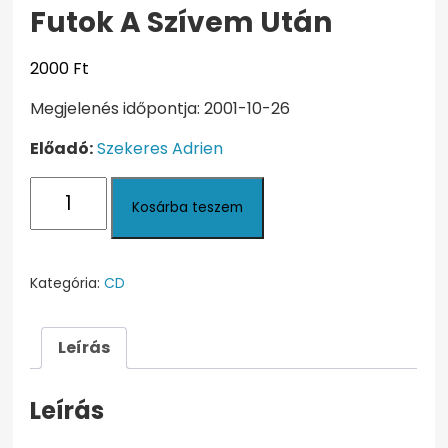
Futok A Szívem Után
2000
Ft
Megjelenés időpontja: 2001-10-26
Előadó:
Szekeres Adrien
Futok
Kosárba teszem
A
Szívem
Után
mennyiség
Kategória:
CD
Leírás
Leírás