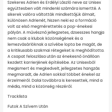
Szekeres Adrien és Erdélyi László neve az Unisex
együttesben vált mindenki számára ismertté. A
sikerek valóra váltották mindkettőjük álmait,
különösen Adrienét, hiszen neki ez a formáció
volt az első megmérettetés a pop-énekesi
pályán. A művésznő jellegzetes, dzsesszes hangja
nem csak a klubok közönségének és a
lemezvásárlóknak a szívébe lopta be magát, de
a kritikusabb szakmai rétegeket is meghódította.
A csapat feloszlása után az énekesnő önállóan
kezdett karrierjének építésébe. Az Unisexből
megismert és megkedvelt, jellegzetes hangzás
megmaradt, de Adrien sokkal többet énekel az
érzelmeiről. Dalai továbbra is keresettek, mind a
média, mind a közönség részéről.
Tracklista
Futok A Szívem Után