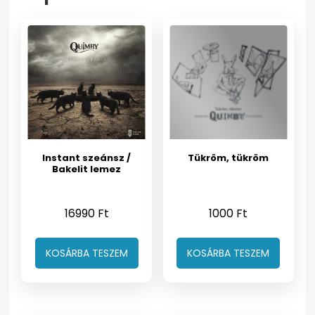
Instant szeánsz /
Tükröm, tükröm
Bakelit lemez
16990
Ft
1000
Ft
KOSÁRBA TESZEM
KOSÁRBA TESZEM