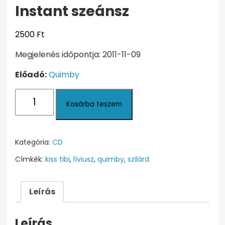
Instant szeánsz
2500
Ft
Megjelenés időpontja: 2011-11-09
Előadó:
Quimby
Instant
Kosárba teszem
szeánsz
mennyiség
Kategória:
CD
Címkék:
kiss tibi
,
líviusz
,
quimby
,
szilárd
Leírás
Leírás