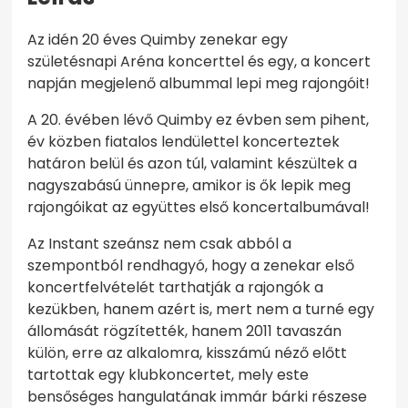
Az idén 20 éves Quimby zenekar egy
születésnapi Aréna koncerttel és egy, a koncert
napján megjelenő albummal lepi meg rajongóit!
A 20. évében lévő Quimby ez évben sem pihent,
év közben fiatalos lendülettel koncerteztek
határon belül és azon túl, valamint készültek a
nagyszabású ünnepre, amikor is ők lepik meg
rajongóikat az együttes első koncertalbumával!
Az Instant szeánsz nem csak abból a
szempontból rendhagyó, hogy a zenekar első
koncertfelvételét tarthatják a rajongók a
kezükben, hanem azért is, mert nem a turné egy
állomását rögzítették, hanem 2011 tavaszán
külön, erre az alkalomra, kisszámú néző előtt
tartottak egy klubkoncertet, mely este
bensőséges hangulatának immár bárki részese