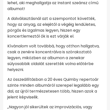
lehet, aki meghallgatja az Instant szeánsz című
albumot!
A dalválasztásnál azt a szempontot követték,
hogy az anyag, az elejétől a végéig lendületes,
pörgős és izgalmas legyen, hiszen egy
koncertlemeztől ők is ezt várják el.
Kívánalom volt továbbá, hogy otthon hallgatva,
csak a zenére koncentrálva is szórakoztató
legyen, miközben az albumon a zenekar
súlyosabbik oldalát szerették volna előtérbe
helyezni.
Az összeállításban a 20 éves Quimby repertoár
szinte minden albumáról szerepel legalább egy
dal, az újról természetesen több, hiszen azok a
jelent képviselik.
„Nagyon jól sikerültek az improvizációs, vagy