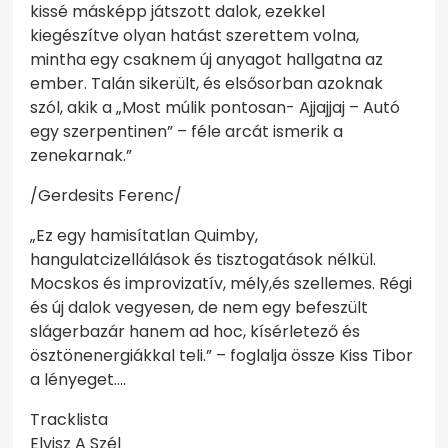
kissé másképp játszott dalok, ezekkel
kiegészítve olyan hatást szerettem volna,
mintha egy csaknem új anyagot hallgatna az
ember. Talán sikerült, és elsősorban azoknak
szól, akik a „Most múlik pontosan- Ajjajjaj – Autó
egy szerpentinen” – féle arcát ismerik a
zenekarnak.”
/Gerdesits Ferenc/
„Ez egy hamisítatlan Quimby,
hangulatcizellálások és tisztogatások nélkül.
Mocskos és improvizatív, mély,és szellemes. Régi
és új dalok vegyesen, de nem egy befeszült
slágerbazár hanem ad hoc, kísérletező és
ösztönenergiákkal teli.” – foglalja össze Kiss Tibor
a lényeget….
Tracklista
Elvisz A Szél