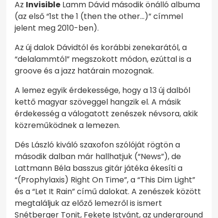
Az
Invisible
Lamm Dávid második önálló albuma
(az első “1st the 1 (then the other…)” címmel
jelent meg 2010-ben).
Az új dalok Dávidtól és korábbi zenekarától, a
“delalammtól” megszokott módon, ezúttal is a
groove és a jazz határain mozognak.
A lemez egyik érdekessége, hogy a 13 új dalból
kettő magyar szöveggel hangzik el. A másik
érdekesség a válogatott zenészek névsora, akik
közreműködnek a lemezen.
Dés László kiváló szaxofon szólóját rögtön a
második dalban már hallhatjuk (“News”), de
Lattmann Béla basszus gitár játéka ékesíti a
“(Prophylaxis) Right On Time”, a “This Dim Light”
és a “Let It Rain” című dalokat. A zenészek között
megtaláljuk az előző lemezről is ismert
Snétberger Tonit, Fekete Istvánt, az underground