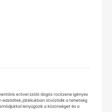
ementáris erõvel szóló dögös rockzene igényes
n edzõdtek, játékukban ötvözõdik a tehetség
ásmódjukkal lenyûgözik a közönséget és a