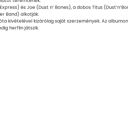
ulatot teremtenek.
 Express) és Joe (Dust n’ Bones), a dobos Titus (Dust’n’B
r Band) alkotják.
óta kivételével kizárólag saját szerzemények. Az albumo
ig herflin játszik.