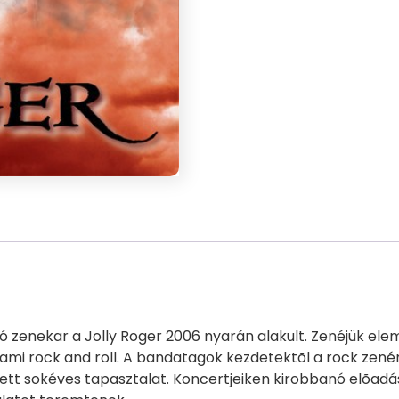
zó zenekar a Jolly Roger 2006 nyarán alakult. Zenéjük el
 ami rock and roll. A bandatagok kezdetektõl a rock zené
zett sokéves tapasztalat. Koncertjeiken kirobbanó elõad