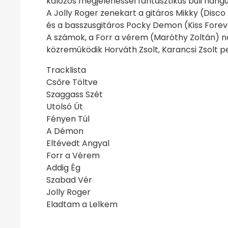
kalózos megjelenéssel fantasztikus buli hang
A Jolly Roger zenekart a gitáros Mikky (Disco
és a basszusgitáros Pocky Demon (Kiss Foreve
A számok, a Forr a vérem (Maróthy Zoltán) n
közremûködik Horváth Zsolt, Karancsi Zsolt ped
Tracklista
Csőre Töltve
Szaggass Szét
Utolsó Út
Fényen Túl
A Démon
Eltévedt Angyal
Forr a Vérem
Addig Ég
Szabad Vér
Jolly Roger
Eladtam a Lelkem