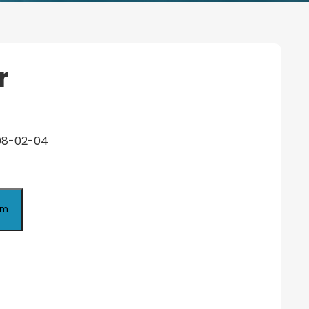
r
008-02-04
em