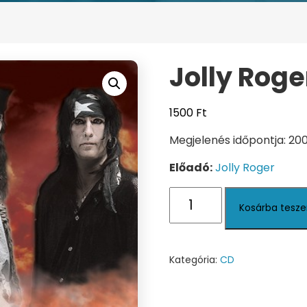
Jolly Roge
1500
Ft
Megjelenés időpontja: 2
Előadó:
Jolly Roger
Jolly
Kosárba tesz
Roger
mennyiség
Kategória:
CD