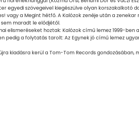
 női énekhanggal (Kozma Orsi, Behumi Dór és Váczi Eszter
éter egyedi szövegeivel kiegészülve olyan korszakalkotó
es! vagy a Megint hétfő. A Kalózok zenéje után a zeneka
sem maradt le elődjétől.
i elismeréseket hoztak: Kalózok című lemez 1999-ben a M
n pedig a folytatás tarolt: Az Egynek jó című lemez ugya
újra kiadásra kerül a Tom-Tom Records gondozásában, m