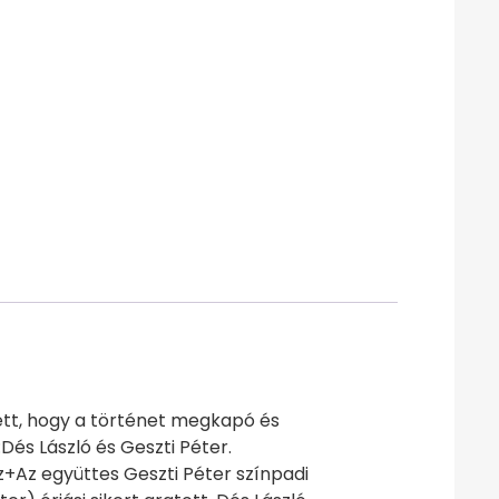
lett, hogy a történet megkapó és
és László és Geszti Péter.
z+Az együttes Geszti Péter színpadi