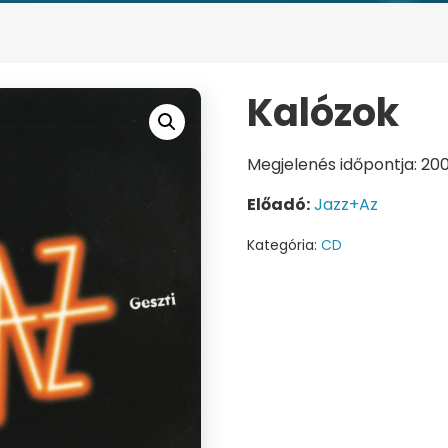
Kalózok
Megjelenés időpontja: 2
Előadó:
Jazz+Az
Kategória:
CD