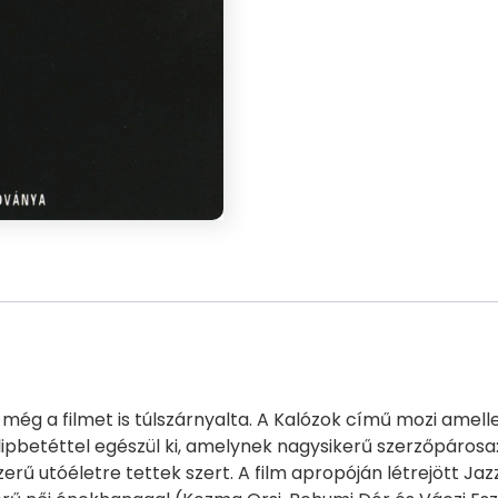
e még a filmet is túlszárnyalta. A Kalózok című mozi amel
pbetéttel egészül ki, amelynek nagysikerű szerzőpárosa:D
rű utóéletre tettek szert. A film apropóján létrejött Jaz