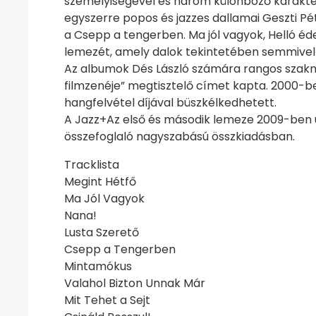
személyiségével és három különböző karakterű
egyszerre popos és jazzes dallamai Geszti P
a Csepp a tengerben. Ma jól vagyok, Helló éd
lemezét, amely dalok tekintetében semmivel 
Az albumok Dés László számára rangos szakma
filmzenéje” megtisztelő címet kapta. 2000-be
hangfelvétel díjával büszkélkedhetett.
A Jazz+Az első és második lemeze 2009-ben 
összefoglaló nagyszabású összkiadásban.
Tracklista
Megint Hétfő
Ma Jól Vagyok
Nana!
Lusta Szerető
Csepp a Tengerben
Mintamókus
Valahol Bizton Unnak Már
Mit Tehet a Sejt