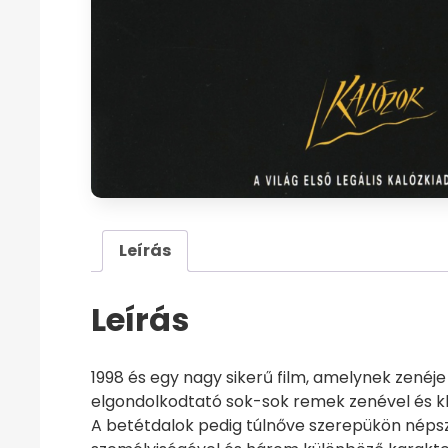
Leírás
Leírás
1998 és egy nagy sikerű film, amelynek zenéj
elgondolkodtató sok-sok remek zenével és kli
A betétdalok pedig túlnőve szerepükön népsze