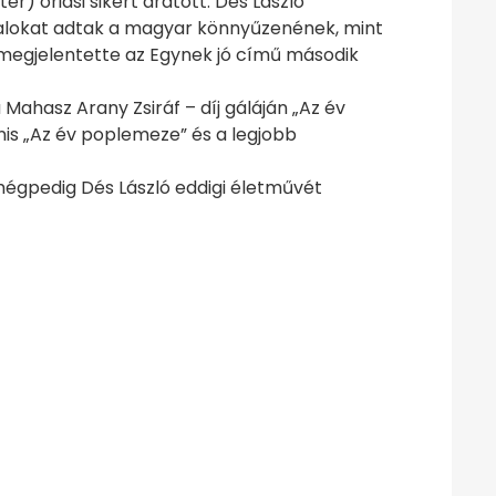
) óriási sikert aratott. Dés László
 dalokat adtak a magyar könnyűzenének, mint
r megjelentette az Egynek jó című második
ahasz Arany Zsiráf – díj gáláján „Az év
nis „Az év poplemeze” és a legjobb
égpedig Dés László eddigi életművét