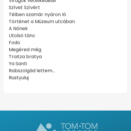
Virágok vetélkedése
Szívet Szívért
Télben szamár nyáron ló
Történet a Múzeum utcában
A Nőnek
Utolsó tánc
Fodo
Megéred még
Troitza bratya
Ya Santi
Rabszolgád lettem…
Rustyuluj