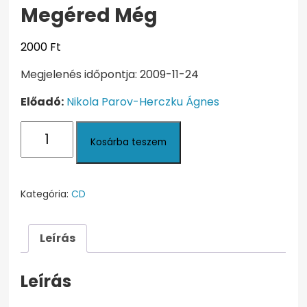
Megéred Még
2000
Ft
Megjelenés időpontja: 2009-11-24
Előadó:
Nikola Parov-Herczku Ágnes
Megéred
Kosárba teszem
Még
mennyiség
Kategória:
CD
Leírás
Leírás