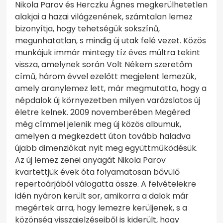
Nikola Parov és Herczku Ágnes megkerülhetetlen
alakjai a hazai világzenének, számtalan lemez
bizonyítja, hogy tehetségük sokszínű,
megunhatatlan, s mindig új utak felé vezet. Közös
munkájuk immár mintegy tíz éves múltra tekint
vissza, amelynek során Volt Nékem szeretőm
című, három évvel ezelőtt megjelent lemezük,
amely aranylemez lett, már megmutatta, hogy a
népdalok új környezetben milyen varázslatos új
életre kelnek. 2009 novemberében Megéred
még címmel jelenik meg új közös albumuk,
amelyen a megkezdett úton tovább haladva
újabb dimenziókat nyit meg együttműködésük.
Az új lemez zenei anyagát Nikola Parov
kvartettjük évek óta folyamatosan bővülő
repertoárjából válogatta össze. A felvételekre
idén nyáron került sor, amikorra a dalok már
megértek arra, hogy lemezre kerüljenek, s a
közönség visszajelzéseiből is kiderült, hogy