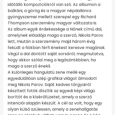
időtálló kompozíciókról van szó. Az albumon a
balkáni, a görög és a magyar népdalkincs
gyöngyszemei mellett szerepel egy Richard
Thompson szerzemény magyar változata is.
Az album egyik érdekessége a Nőnek című dal,
amelynek előadója maga a szerző, Nikola Parov
lett, miután a szerzemény majd három évig
feküdt a fiókban férfi énekest keresve magának.
Végül a dal döntött saját sorsáról, megmutatva,
hogy akkor szólal meg a legőszintébben, ha
maga a szerző énekli.
A különleges hangulatú zene mellé egy
egyedülállóan szép grafikai világot álmodott
meg Nikola Parov. Saját kedves tárgyairól
készített fotók díszítik az egyedi képi világú
borítót és a kísérőfüzetet, amely a szerző
intenciói alapján készült. A cél az volt, hogy egy
olyan külső szülessen, amely a zenehallgatás