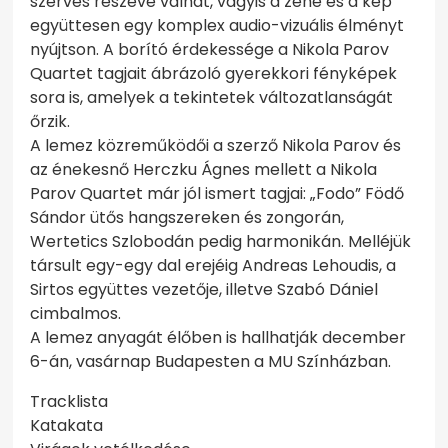
szerves részévé válhat, vagyis a zene és a kép
együttesen egy komplex audio-vizuális élményt
nyújtson. A borító érdekessége a Nikola Parov
Quartet tagjait ábrázoló gyerekkori fényképek
sora is, amelyek a tekintetek változatlanságát
őrzik.
A lemez közreműködői a szerző Nikola Parov és
az énekesnő Herczku Ágnes mellett a Nikola
Parov Quartet már jól ismert tagjai: „Fodo” Födő
Sándor ütős hangszereken és zongorán,
Wertetics Szlobodán pedig harmonikán. Melléjük
társult egy-egy dal erejéig Andreas Lehoudis, a
Sirtos együttes vezetője, illetve Szabó Dániel
cimbalmos.
A lemez anyagát élőben is hallhatják december
6-án, vasárnap Budapesten a MU Színházban.
Tracklista
Katakata