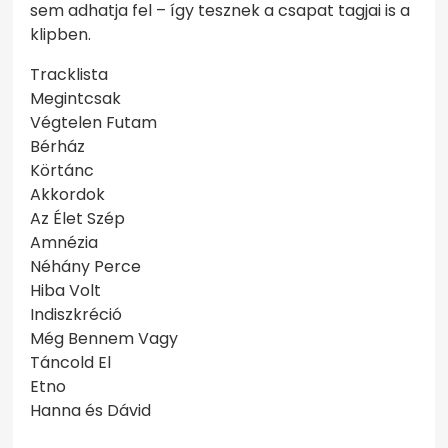
sem adhatja fel – így tesznek a csapat tagjai is a
klipben.
Tracklista
Megintcsak
Végtelen Futam
Bérház
Körtánc
Akkordok
Az Élet Szép
Amnézia
Néhány Perce
Hiba Volt
Indiszkréció
Még Bennem Vagy
Táncold El
Etno
Hanna és Dávid