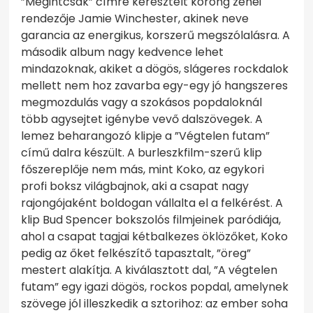
”Megintcsak” címre keresztelt korong zenei
rendezője Jamie Winchester, akinek neve
garancia az energikus, korszerű megszólalásra. A
második album nagy kedvence lehet
mindazoknak, akiket a dögös, slágeres rockdalok
mellett nem hoz zavarba egy-egy jó hangszeres
megmozdulás vagy a szokásos popdaloknál
több agysejtet igénybe vevő dalszövegek. A
lemez beharangozó klipje a ”Végtelen futam”
című dalra készült. A burleszkfilm-szerű klip
főszereplője nem más, mint Koko, az egykori
profi boksz világbajnok, aki a csapat nagy
rajongójaként boldogan vállalta el a felkérést. A
klip Bud Spencer bokszolós filmjeinek paródiája,
ahol a csapat tagjai kétbalkezes öklözőket, Koko
pedig az őket felkészítő tapasztalt, ”öreg”
mestert alakítja. A kiválasztott dal, ”A végtelen
futam” egy igazi dögös, rockos popdal, amelynek
szövege jól illeszkedik a sztorihoz: az ember soha