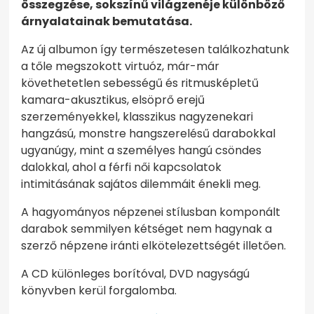
összegzése, sokszínű világzenéje különböző
árnyalatainak bemutatása.
Az új albumon így természetesen találkozhatunk
a tőle megszokott virtuóz, már-már
követhetetlen sebességű és ritmusképletű
kamara-akusztikus, elsöprő erejű
szerzeményekkel, klasszikus nagyzenekari
hangzású, monstre hangszerelésű darabokkal
ugyanúgy, mint a személyes hangú csöndes
dalokkal, ahol a férfi női kapcsolatok
intimitásának sajátos dilemmáit énekli meg.
A hagyományos népzenei stílusban komponált
darabok semmilyen kétséget nem hagynak a
szerző népzene iránti elkötelezettségét illetően.
A CD különleges borítóval, DVD nagyságú
könyvben kerül forgalomba.