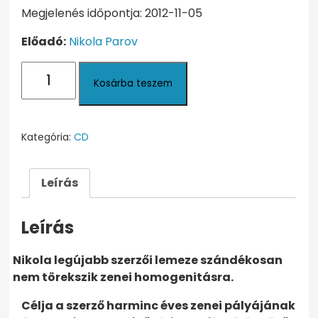
Megjelenés időpontja: 2012-11-05
Előadó:
Nikola Parov
Minden,
Kosárba teszem
amit
tudni
akartál
a
Kategória:
CD
világzenéről,
de
Leírás
nem
mertél
megkérdezni
Leírás
mennyiség
Nikola legújabb szerzői lemeze szándékosan
nem törekszik zenei homogenitásra.
Célja a szerző harminc éves zenei pályájának