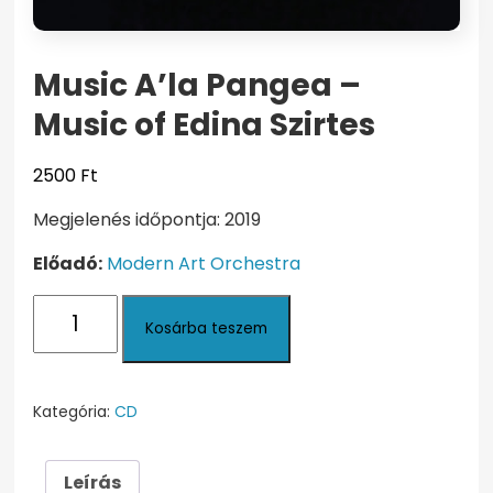
Music A’la Pangea –
Music of Edina Szirtes
2500
Ft
Megjelenés időpontja: 2019
Előadó:
Modern Art Orchestra
Music
Kosárba teszem
A'la
Pangea
-
Music
Kategória:
CD
of
Edina
Leírás
Szirtes