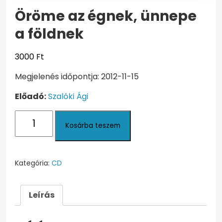
Öröme az égnek, ünnepe
a földnek
3000
Ft
Megjelenés időpontja: 2012-11-15
Előadó:
Szalóki Ági
Öröme
Kosárba teszem
az
égnek,
ünnepe
a
Kategória:
CD
földnek
mennyiség
Leírás