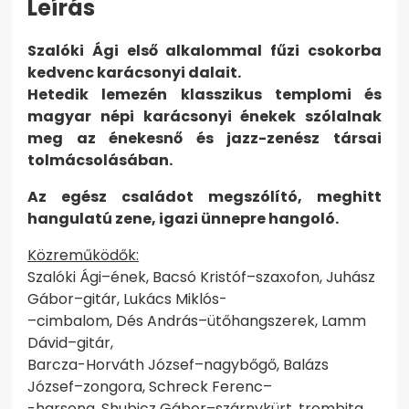
Leírás
Szalóki Ági első alkalommal fűzi csokorba
kedvenc karácsonyi dalait.
Hetedik lemezén klasszikus templomi és
magyar népi karácsonyi énekek szólalnak
meg az énekesnő és jazz-zenész társai
tolmácsolásában.
Az egész családot megszólító, meghitt
hangulatú zene, igazi ünnepre hangoló.
Közreműködők:
Szalóki Ági–ének, Bacsó Kristóf–szaxofon, Juhász
Gábor–gitár, Lukács Miklós-
–cimbalom, Dés András–ütőhangszerek, Lamm
Dávid–gitár,
Barcza-Horváth József–nagybőgő, Balázs
József–zongora, Schreck Ferenc–
-harsona, Shubicz Gábor–szárnykürt, trombita,