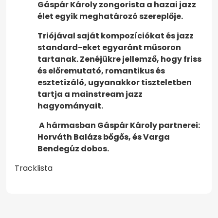
Gáspár Károly zongorista a hazai jazz
élet egyik meghatározó szereplője.
Triójával saját kompozíciókat és jazz
standard-eket egyaránt műsoron
tartanak. Zenéjükre jellemző, hogy friss
és előremutató, romantikus és
esztetizáló, ugyanakkor tiszteletben
tartja a mainstream jazz
hagyományait.
A hármasban Gáspár Károly partnerei:
Horváth Balázs bőgős, és Varga
Bendegúz dobos.
Tracklista