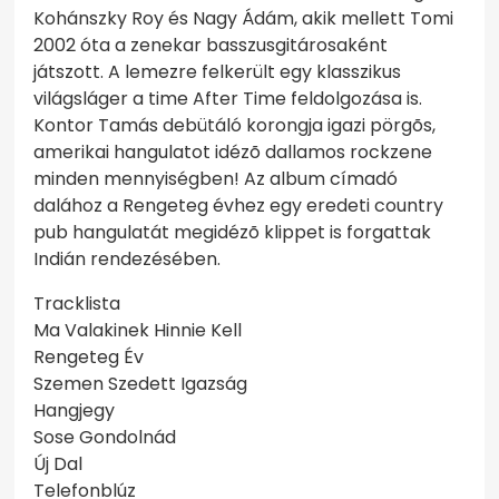
Kohánszky Roy és Nagy Ádám, akik mellett Tomi
2002 óta a zenekar basszusgitárosaként
játszott. A lemezre felkerült egy klasszikus
világsláger a time After Time feldolgozása is.
Kontor Tamás debütáló korongja igazi pörgõs,
amerikai hangulatot idézõ dallamos rockzene
minden mennyiségben! Az album címadó
dalához a Rengeteg évhez egy eredeti country
pub hangulatát megidézõ klippet is forgattak
Indián rendezésében.
Tracklista
Ma Valakinek Hinnie Kell
Rengeteg Év
Szemen Szedett Igazság
Hangjegy
Sose Gondolnád
Új Dal
Telefonblúz