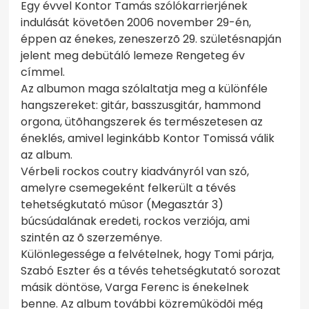
Egy évvel Kontor Tamás szólókarrierjének
indulását követõen 2006 november 29-én,
éppen az énekes, zeneszerzõ 29. születésnapján
jelent meg debütáló lemeze Rengeteg év
címmel.
Az albumon maga szólaltatja meg a különféle
hangszereket: gitár, basszusgitár, hammond
orgona, ütõhangszerek és természetesen az
éneklés, amivel leginkább Kontor Tomissá válik
az album.
Vérbeli rockos coutry kiadványról van szó,
amelyre csemegeként felkerült a tévés
tehetségkutató mûsor (Megasztár 3)
búcsúdalának eredeti, rockos verziója, ami
szintén az õ szerzeménye.
Különlegessége a felvételnek, hogy Tomi párja,
Szabó Eszter és a tévés tehetségkutató sorozat
másik döntöse, Varga Ferenc is énekelnek
benne. Az album további közremûködõi még