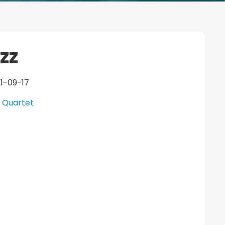
zz
21-09-17
w Quartet