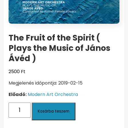
The Fruit of the Spirit (
Plays the Music of János
Ávéd )
2500
Ft
Megjelenés időpontja: 2019-02-15
Előadó:
Modern Art Orchestra
The
Kosárba teszem
Fruit
of
the