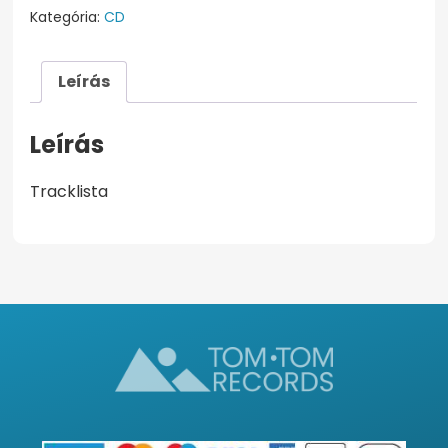
Spirit
Kategória:
CD
(
Plays
Leírás
the
Music
of
Leírás
János
Ávéd
Tracklista
)
mennyiség