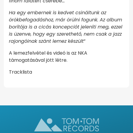
finom falatért cserébe…
Ha egy embernek is kedvet csináltunk az
örökbefogadáshoz, már örülni fogunk. Az album
borítója is a cicás koncepciót jeleníti meg, ezzel
is üzenve, hogy egy szerethető, nem csak a jazz
rajongóinak szánt lemez készült
”
A lemezfelvétel és videó is az NKA
támogatásával jött létre.
Tracklista