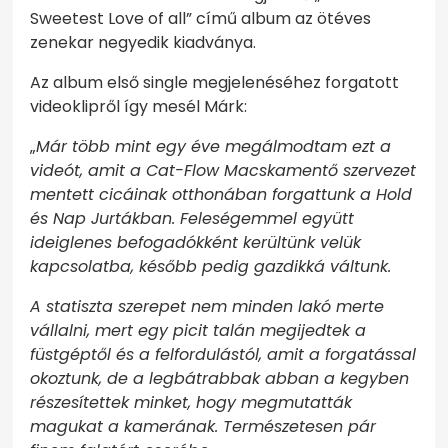
Sweetest Love of all” című album az ötéves
zenekar negyedik kiadványa.
Az album első single megjelenéséhez forgatott
videoklipről így mesél Márk:
„
Már több mint egy éve megálmodtam ezt a
videót, amit a Cat-Flow Macskamentő szervezet
mentett cicáinak otthonában forgattunk a Hold
és Nap Jurtákban. Feleségemmel együtt
ideiglenes befogadókként kerültünk velük
kapcsolatba, később pedig gazdikká váltunk.
A statiszta szerepet nem minden lakó merte
vállalni, mert egy picit talán megijedtek a
füstgéptől és a felfordulástól, amit a forgatással
okoztunk, de a legbátrabbak abban a kegyben
részesítettek minket, hogy megmutatták
magukat a kamerának. Természetesen pár