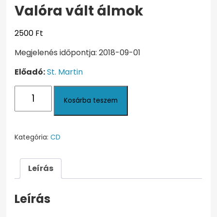
Valóra vált álmok
2500
Ft
Megjelenés időpontja: 2018-09-01
Előadó:
St. Martin
Valóra
Kosárba teszem
vált
álmok
mennyiség
Kategória:
CD
Leírás
Leírás