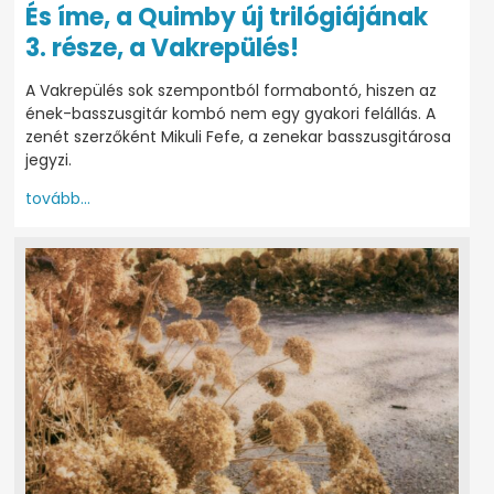
És íme, a Quimby új trilógiájának
3. része, a Vakrepülés!
A Vakrepülés sok szempontból formabontó, hiszen az
ének-basszusgitár kombó nem egy gyakori felállás. A
zenét szerzőként Mikuli Fefe, a zenekar basszusgitárosa
jegyzi.
tovább...