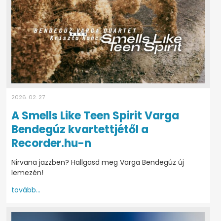
2026. 02. 27
A Smells Like Teen Spirit Varga
Bendegúz kvartettjétől a
Recorder.hu-n
Nirvana jazzben? Hallgasd meg Varga Bendegúz új
lemezén!
tovább...