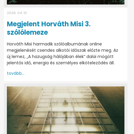
2026. 04. 10
Megjelent Horváth Misi 3.
szólólemeze
Horváth Misi harmadik szólóalbumának online
megjelenését csendes alkotói időszak előzte meg. Az
új lemez, „A hazugság hálójában élek” dalai mögött
jelentős idő, energia és személyes elköteleződés áll.
tovább...