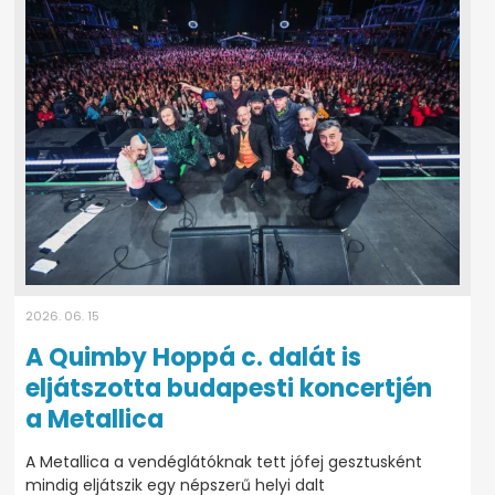
2026. 06. 15
A Quimby Hoppá c. dalát is
eljátszotta budapesti koncertjén
a Metallica
A Metallica a vendéglátóknak tett jófej gesztusként
mindig eljátszik egy népszerű helyi dalt