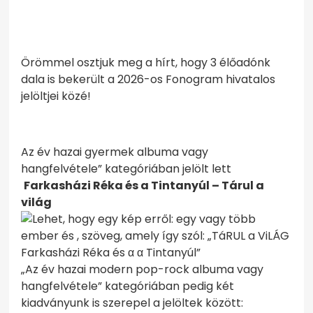
KEZDŐOLDAL
KIADÓNK TÖBB MEGJELENÉSE IS BEKERÜLT A
FONOGRAM – MAGYAR ZENEI DÍJ IDEI
JELÖLTJEI KÖZÉ!
Örömmel osztjuk meg a hírt, hogy 3 élőadónk
dala is bekerült a 2026-os Fonogram hivatalos
jelöltjei közé!
Az év hazai gyermek albuma vagy
hangfelvétele” kategóriában jelölt lett
Farkasházi Réka és a Tintanyúl – Tárul a
világ
„Az év hazai modern pop-rock albuma vagy
hangfelvétele” kategóriában pedig két
kiadványunk is szerepel a jelöltek között: