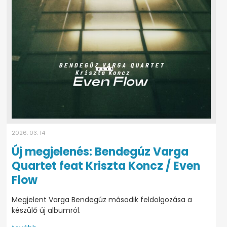
2026. 03. 14
Új megjelenés: Bendegúz Varga
Quartet feat Kriszta Koncz / Even
Flow
Megjelent Varga Bendegúz második feldolgozása a
készülő új albumról.