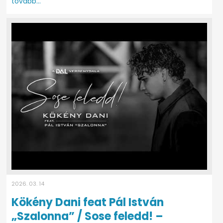
tovább...
2026. 03. 14
Kökény Dani feat Pál István
„Szalonna” / Sose feledd! –