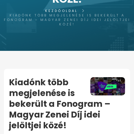
KEZDŐOLDAL
KIADÓNK TÖBB MEGJELENÉSE IS BEKERÜLT A
FONOGRAM – MAGYAR ZENEI DÍJ IDEI JELÖLTJEI
KÖZÉ!
Kiadónk több
megjelenése is
bekerült a Fonogram –
Magyar Zenei Díj idei
jelöltjei közé!