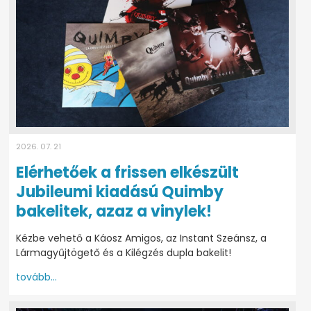
2026. 07. 21
Elérhetőek a frissen elkészült
Jubileumi kiadású Quimby
bakelitek, azaz a vinylek!
Kézbe vehető a Káosz Amigos, az Instant Szeánsz, a
Lármagyűjtögető és a Kilégzés dupla bakelit!
tovább...