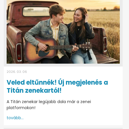
2026. 03. 06
Veled eltűnnék! Új megjelenés a
Titán zenekartól!
A Titán zenekar legújabb dala már a zenei
platformokon!
tovább...