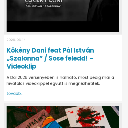
2026. 03. 14
Kökény Dani feat Pál István
„Szalonna” / Sose feledd! –
Videoklip
A Dal 2026 versenyében is hallható, most pedig már a
hivatalos videoklippel együtt is megnézhetitek.
tovább...