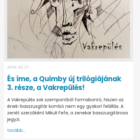
2026. 02. 27
És íme, a Quimby új trilógiájának
3. része, a Vakrepülés!
A Vakrepülés sok szempontból formabontó, hiszen az
ének-basszusgitár kombó nem egy gyakori felállás. A
zenét szerzőként Mikuli Fefe, a zenekar basszusgitárosa
jegyzi.
tovább...