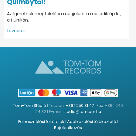
Quimbytől!
Az ígéretnek megfelelően megjelent a második új dal,
a Hurrikán.
tovább...
Tom-Tom Stúdió
| Telefon:
+36 1 250 31 47
| Fax: +36 1 240
24 32 | E-mail:
studio@tomtom.hu
Felhasználási feltételek
|
Adatkezelési tájékoztató
|
Bejelentkezés