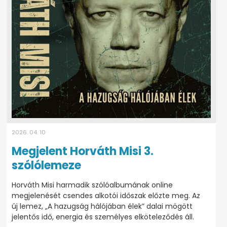
2026. 04. 10
Megjelent Horváth Misi 3.
szólólemeze
Horváth Misi harmadik szólóalbumának online
megjelenését csendes alkotói időszak előzte meg. Az
új lemez, „A hazugság hálójában élek” dalai mögött
jelentős idő, energia és személyes elköteleződés áll.