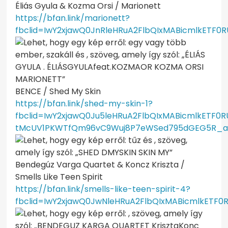
Éliás Gyula & Kozma Orsi / Marionett
https://bfan.link/marionett?
fbclid=IwY2xjawQ0JnRleHRuA2FlbQIxMABicmlkE
BENCE / Shed My Skin
https://bfan.link/shed-my-skin-1?
fbclid=IwY2xjawQ0Ju5leHRuA2FlbQIxMABicmlkE
tMcUV1PKWTfQm96vC9Wuj8P7eWSed795dGEG5R_
Bendegúz Varga Quartet & Koncz Kriszta /
Smells Like Teen Spirit
https://bfan.link/smells-like-teen-spirit-4?
fbclid=IwY2xjawQ0JwNleHRuA2FlbQIxMABicmlk