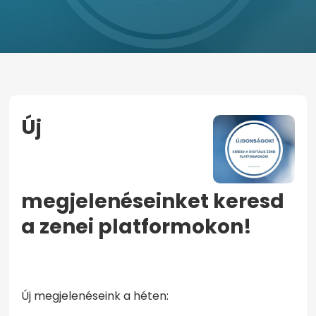
Új
megjelenéseinket keresd
a zenei platformokon!
KEZDŐOLDAL
ÚJ MEGJELENÉSEINKET KERESD A ZENEI
PLATFORMOKON!
Új megjelenéseink a héten: