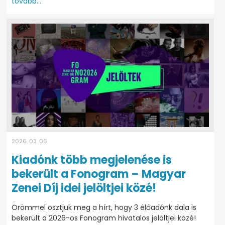
tovább...
2026. 03. 06
Kiadónk több megjelenése is
bekerült a Fonogram – Magyar
Zenei Díj idei jelöltjei közé!
Örömmel osztjuk meg a hírt, hogy 3 élőadónk dala is
bekerült a 2026-os Fonogram hivatalos jelöltjei közé!