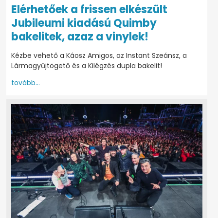
Elérhetőek a frissen elkészült
Jubileumi kiadású Quimby
bakelitek, azaz a vinylek!
Kézbe vehető a Káosz Amigos, az Instant Szeánsz, a
Lármagyűjtögető és a Kilégzés dupla bakelit!
tovább...