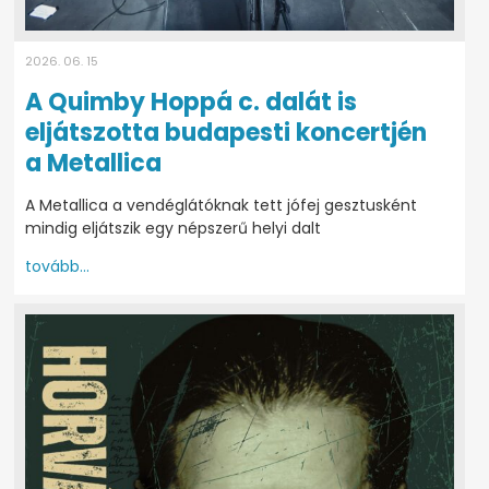
2026. 06. 15
A Quimby Hoppá c. dalát is
eljátszotta budapesti koncertjén
a Metallica
A Metallica a vendéglátóknak tett jófej gesztusként
mindig eljátszik egy népszerű helyi dalt
tovább...