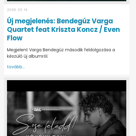
2026. 03. 14
Új megjelenés: Bendegúz Varga
Quartet feat Kriszta Koncz / Even
Flow
Megjelent Varga Bendegúz második feldolgozása a
készülő új albumról.
tovább...