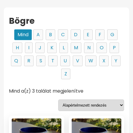
Bögre
Mind
A
B
C
D
E
F
G
H
I
J
K
L
M
N
O
P
Q
R
S
T
U
V
W
X
Y
Z
Mind a(z) 3 találat megjelenítve