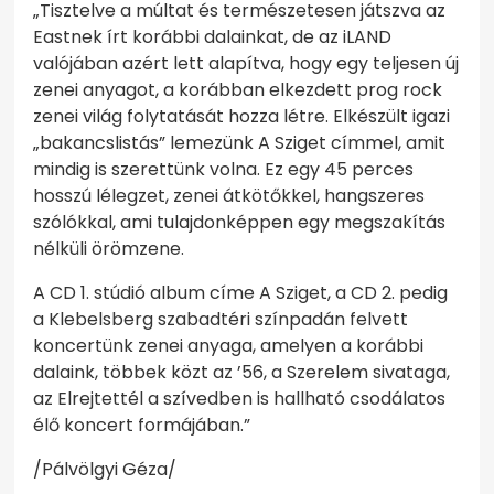
„Tisztelve a múltat és természetesen játszva az
Eastnek írt korábbi dalainkat, de az iLAND
valójában azért lett alapítva, hogy egy teljesen új
zenei anyagot, a korábban elkezdett prog rock
zenei világ folytatását hozza létre. Elkészült igazi
„bakancslistás” lemezünk A Sziget címmel, amit
mindig is szerettünk volna. Ez egy 45 perces
hosszú lélegzet, zenei átkötőkkel, hangszeres
szólókkal, ami tulajdonképpen egy megszakítás
nélküli örömzene.
A CD 1. stúdió album címe A Sziget, a CD 2. pedig
a Klebelsberg szabadtéri színpadán felvett
koncertünk zenei anyaga, amelyen a korábbi
dalaink, többek közt az ’56, a Szerelem sivataga,
az Elrejtettél a szívedben is hallható csodálatos
élő koncert formájában.”
/Pálvölgyi Géza/