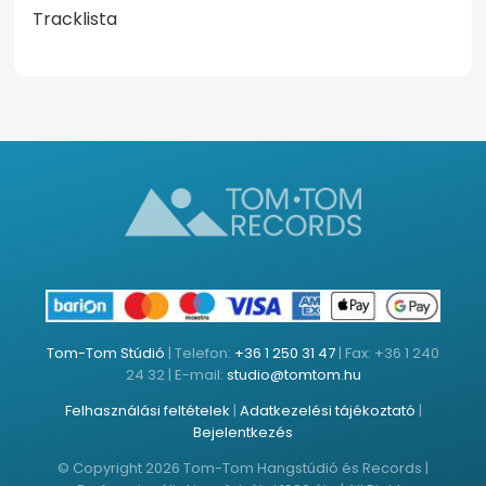
Tracklista
Tom-Tom Stúdió
| Telefon:
+36 1 250 31 47
| Fax: +36 1 240
24 32 | E-mail:
studio@tomtom.hu
Felhasználási feltételek
|
Adatkezelési tájékoztató
|
Bejelentkezés
© Copyright 2026 Tom-Tom Hangstúdió és Records |