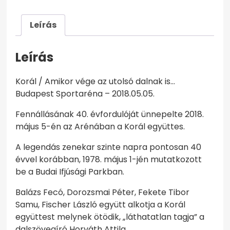
Leírás
Leírás
Korál / Amikor vége az utolsó dalnak is…
Budapest Sportaréna – 2018.05.05.
Fennállásának 40. évfordulóját ünnepelte 2018.
május 5-én az Arénában a Korál együttes.
A legendás zenekar szinte napra pontosan 40
évvel korábban, 1978. május 1-jén mutatkozott
be a Budai Ifjúsági Parkban.
Balázs Fecó, Dorozsmai Péter, Fekete Tibor
Samu, Fischer László együtt alkotja a Korál
együttest melynek ötödik, „láthatatlan tagja” a
dalszövegíró Horváth Attila.