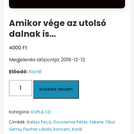
Amikor vége az utolsó
dalnak is…
4000
Ft
Megjelenés időpontja: 2018-12-12
Előadó:
Korál
Amikor
Kosárba teszem
vége
az
utolsó
dalnak
Kategória:
DUPLA CD
is...
Címkék:
Balázs Fecó
,
Dorozsmai Péter
,
Fekete Tibor
mennyiség
Samu
,
Fischer László
,
koncert
,
Korál