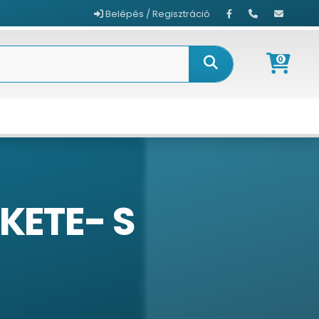
Belépés / Regisztráció
0
EKETE- S
S