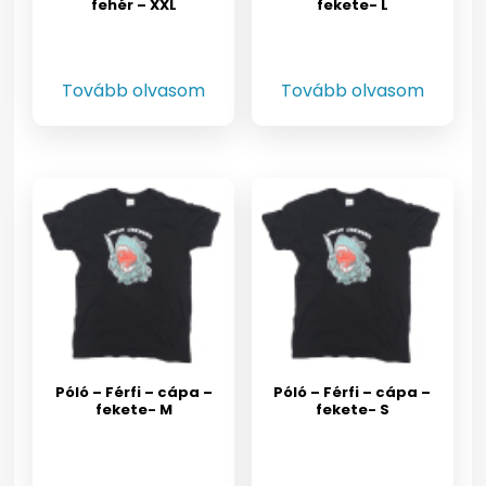
fehér – XXL
fekete- L
Tovább olvasom
Tovább olvasom
Póló – Férfi – cápa –
Póló – Férfi – cápa –
fekete- M
fekete- S