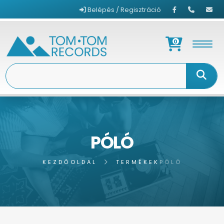
Belépés / Regisztráció
0
PÓLÓ
KEZDŐOLDAL
TERMÉKEK
PÓLÓ