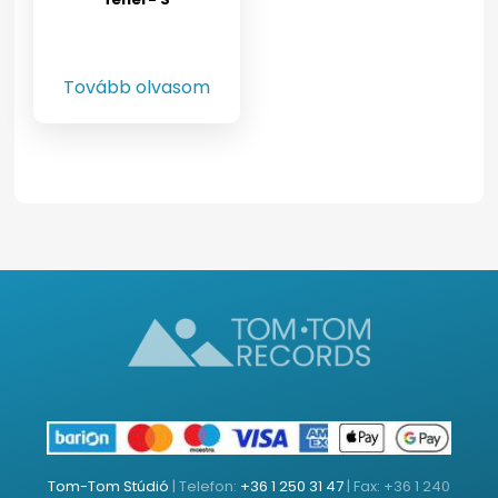
Tovább olvasom
Tom-Tom Stúdió
| Telefon:
+36 1 250 31 47
| Fax: +36 1 240