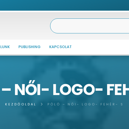
LUNK
PUBLISHING
KAPCSOLAT
– NŐI- LOGO- FE
KEZDŐOLDAL
PÓLÓ – NŐI- LOGO- FEHÉR- S