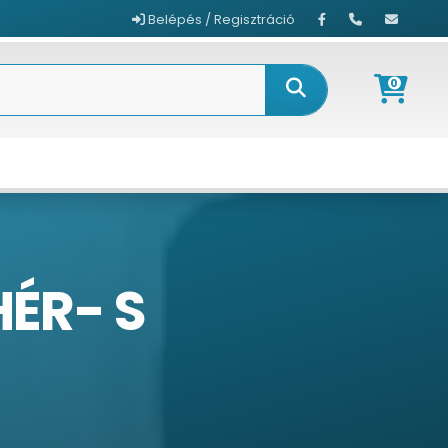
Belépés / Regisztráció
0
HÉR- S