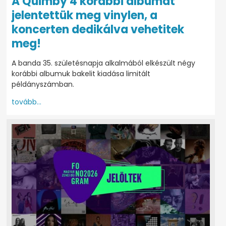
A Quimby 4 korábbi albumát
jelentettük meg vinylen, a
koncerten dedikálva vehetitek
meg!
A banda 35. születésnapja alkalmából elkészült négy
korábbi albumuk bakelit kiadása limitált
példányszámban.
tovább...