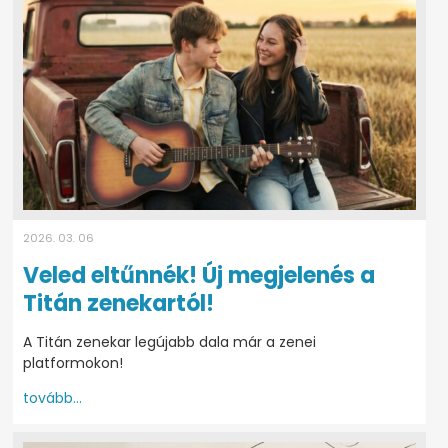
2026. 03. 06
Veled eltűnnék! Új megjelenés a
Titán zenekartól!
A Titán zenekar legújabb dala már a zenei
platformokon!
tovább...