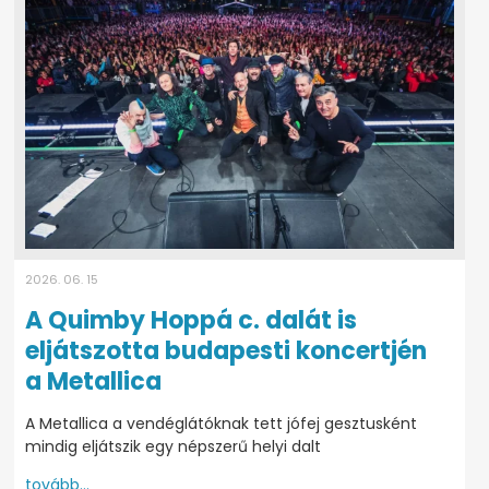
2026. 06. 15
A Quimby Hoppá c. dalát is
eljátszotta budapesti koncertjén
a Metallica
A Metallica a vendéglátóknak tett jófej gesztusként
mindig eljátszik egy népszerű helyi dalt
tovább...