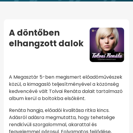
A döntőben
elhangzott dalok
KEZDŐOLDAL
A DÖNTŐBEN ELHANGZOTT DALOK
A Megasztár 5-ben megismert előadóművészek
közül, a kimagasló teljesítményével a közönség
kedvencévé vált Tolvai Renáta dalait tartalmazó
album kerül a boltokba elsőként.
Renáta hangja, előadói kvalitása ritka kincs.
Adásról adásra megmutatta, hogy tehetsége
rendkívüli szorgalommal, akarattal és
fegyelemmel párosul. Folyamatos fejlődése,