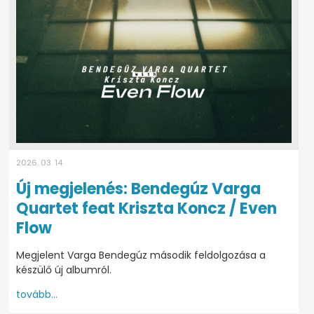
2026. 03. 14
Új megjelenés: Bendegúz Varga
Quartet feat Kriszta Koncz / Even
Flow
Megjelent Varga Bendegúz második feldolgozása a
készülő új albumról.
tovább...