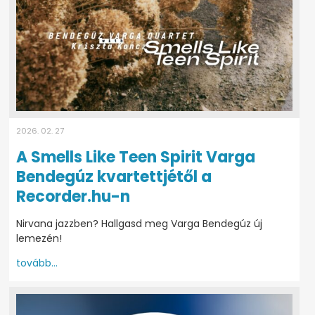
2026. 02. 27
A Smells Like Teen Spirit Varga
Bendegúz kvartettjétől a
Recorder.hu-n
Nirvana jazzben? Hallgasd meg Varga Bendegúz új
lemezén!
tovább...