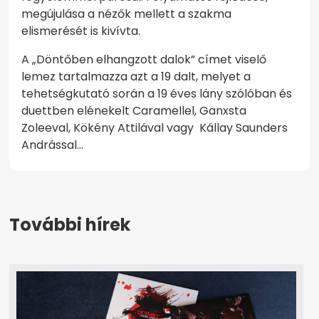
megújulása a nézők mellett a szakma
elismerését is kivívta.
A „Döntőben elhangzott dalok” címet viselő
lemez tartalmazza azt a 19 dalt, melyet a
tehetségkutató során a 19 éves lány szólóban és
duettben elénekelt Caramellel, Ganxsta
Zoleeval, Kökény Attilával vagy Kállay Saunders
Andrással…
További hírek