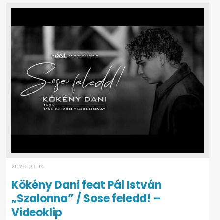
2026. 03. 14
Kökény Dani feat Pál István
„Szalonna” / Sose feledd! –
Videoklip