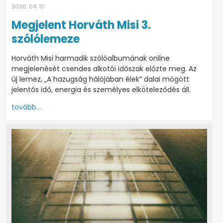
2026. 04. 10
Megjelent Horváth Misi 3.
szólólemeze
Horváth Misi harmadik szólóalbumának online
megjelenését csendes alkotói időszak előzte meg. Az
új lemez, „A hazugság hálójában élek” dalai mögött
jelentős idő, energia és személyes elköteleződés áll.
tovább...