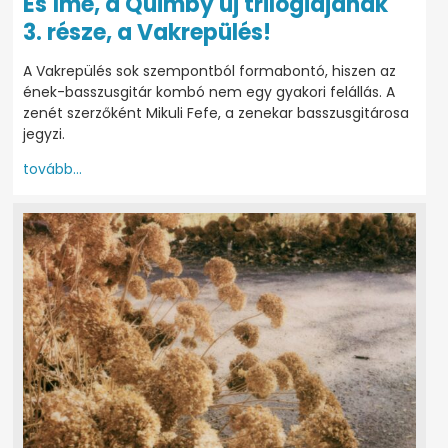
És íme, a Quimby új trilógiájának
3. része, a Vakrepülés!
A Vakrepülés sok szempontból formabontó, hiszen az
ének-basszusgitár kombó nem egy gyakori felállás. A
zenét szerzőként Mikuli Fefe, a zenekar basszusgitárosa
jegyzi.
tovább...