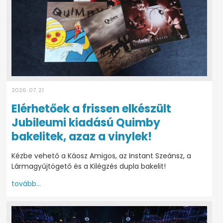
2026. 07. 21
Elérhetőek a frissen elkészült
Jubileumi kiadású Quimby
bakelitek, azaz a vinylek!
Kézbe vehető a Káosz Amigos, az Instant Szeánsz, a
Lármagyűjtögető és a Kilégzés dupla bakelit!
tovább...