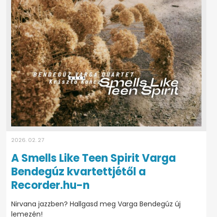
2026. 02. 27
A Smells Like Teen Spirit Varga
Bendegúz kvartettjétől a
Recorder.hu-n
Nirvana jazzben? Hallgasd meg Varga Bendegúz új
lemezén!