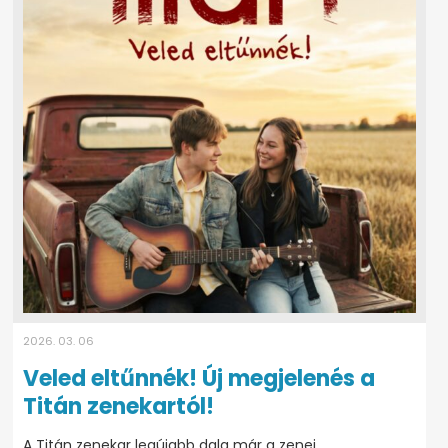
2026. 03. 06
Veled eltűnnék! Új megjelenés a
Titán zenekartól!
A Titán zenekar legújabb dala már a zenei