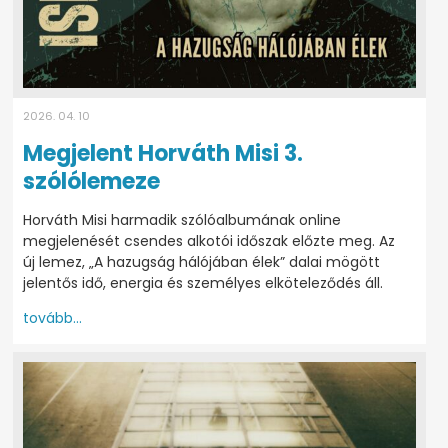
2026. 04. 10
Megjelent Horváth Misi 3.
szólólemeze
Horváth Misi harmadik szólóalbumának online
megjelenését csendes alkotói időszak előzte meg. Az
új lemez, „A hazugság hálójában élek” dalai mögött
jelentős idő, energia és személyes elköteleződés áll.
tovább...