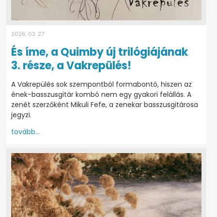
2026. 02. 27
És íme, a Quimby új trilógiájának
3. része, a Vakrepülés!
A Vakrepülés sok szempontból formabontó, hiszen az
ének-basszusgitár kombó nem egy gyakori felállás. A
zenét szerzőként Mikuli Fefe, a zenekar basszusgitárosa
jegyzi.
tovább...