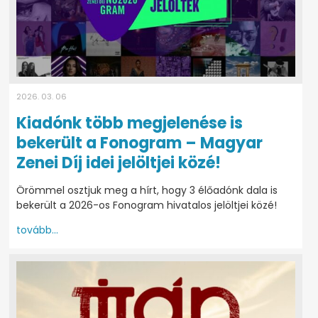
2026. 03. 06
Kiadónk több megjelenése is
bekerült a Fonogram – Magyar
Zenei Díj idei jelöltjei közé!
Örömmel osztjuk meg a hírt, hogy 3 élőadónk dala is
bekerült a 2026-os Fonogram hivatalos jelöltjei közé!
tovább...