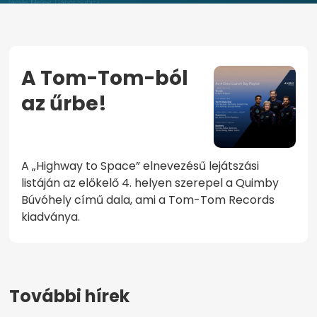
A Tom-Tom-ból
az űrbe!
KEZDŐOLDAL
A TOM-TOM-BÓL AZ ŰRBE!
A „Highway to Space” elnevezésű lejátszási
listáján az előkelő 4. helyen szerepel a Quimby
Búvóhely című dala, ami a Tom-Tom Records
kiadványa.
További hírek