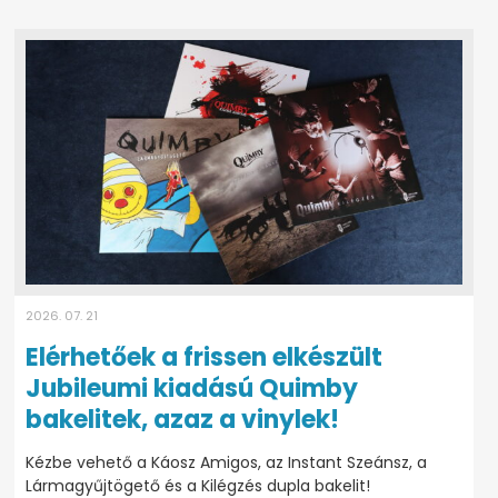
2026. 07. 21
Elérhetőek a frissen elkészült
Jubileumi kiadású Quimby
bakelitek, azaz a vinylek!
Kézbe vehető a Káosz Amigos, az Instant Szeánsz, a
Lármagyűjtögető és a Kilégzés dupla bakelit!