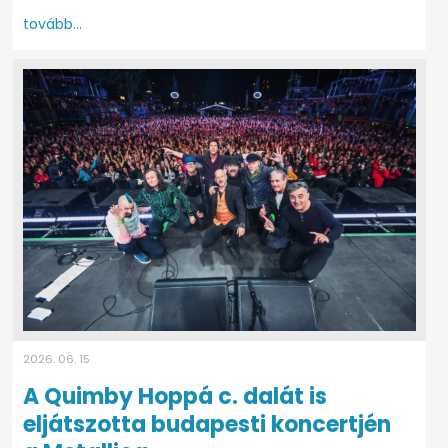
tovább...
2026. 06. 15
A Quimby Hoppá c. dalát is
eljátszotta budapesti koncertjén