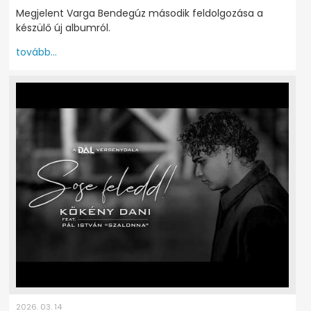
Megjelent Varga Bendegúz második feldolgozása a
készülő új albumról.
tovább...
2026. 03. 14