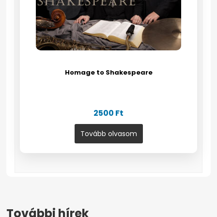
Homage to Shakespeare
2500
Ft
Tovább olvasom
További hírek