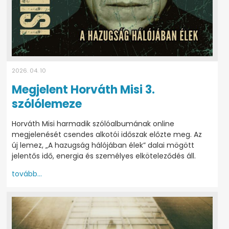
2026. 04. 10
Megjelent Horváth Misi 3.
szólólemeze
Horváth Misi harmadik szólóalbumának online
megjelenését csendes alkotói időszak előzte meg. Az
új lemez, „A hazugság hálójában élek” dalai mögött
jelentős idő, energia és személyes elköteleződés áll.
tovább...