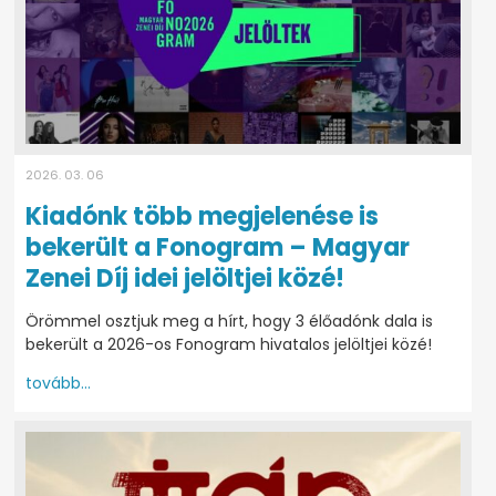
2026. 03. 06
Kiadónk több megjelenése is
bekerült a Fonogram – Magyar
Zenei Díj idei jelöltjei közé!
Örömmel osztjuk meg a hírt, hogy 3 élőadónk dala is
bekerült a 2026-os Fonogram hivatalos jelöltjei közé!
tovább...