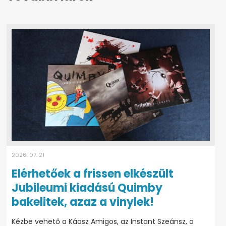
2026. 07. 21
Elérhetőek a frissen elkészült
Jubileumi kiadású Quimby
bakelitek, azaz a vinylek!
Kézbe vehető a Káosz Amigos, az Instant Szeánsz, a