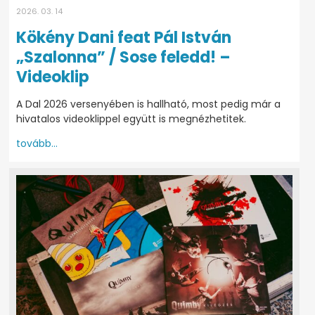
2026. 03. 14
Kökény Dani feat Pál István
„Szalonna” / Sose feledd! –
Videoklip
A Dal 2026 versenyében is hallható, most pedig már a
hivatalos videoklippel együtt is megnézhetitek.
tovább...