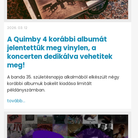
2026. 03. 12
A Quimby 4 korábbi albumát
jelentettük meg vinylen, a
koncerten dedikálva vehetitek
meg!
A banda 35. születésnapja alkalmából elkészült négy
korábbi albumuk bakelit kiadása limitált
példányszámban.
tovább...