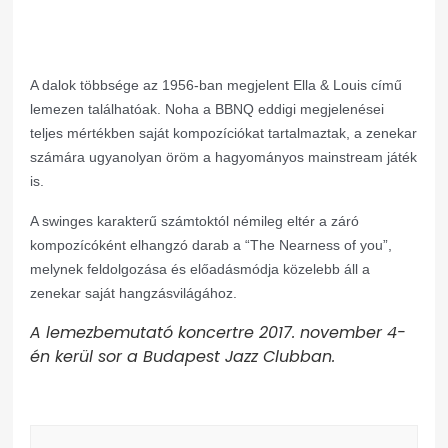
A dalok többsége az 1956-ban megjelent Ella & Louis című
lemezen találhatóak. Noha a BBNQ eddigi megjelenései
teljes mértékben saját kompozíciókat tartalmaztak, a zenekar
számára ugyanolyan öröm a hagyományos mainstream játék
is.
A swinges karakterű számtoktól némileg eltér a záró
kompozícóként elhangzó darab a “The Nearness of you”,
melynek feldolgozása és el
őadásmódja közelebb áll a
zenekar saját hangzásvilágához.
A lemezbemutató koncertre 2017. november 4-
én kerül sor a Budapest Jazz Clubban.