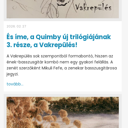
2026. 02. 27
És íme, a Quimby új trilógiájának
3. része, a Vakrepülés!
A Vakrepülés sok szempontból formabontó, hiszen az
ének-basszusgitár kombó nem egy gyakori felállás. A
zenét szerzőként Mikuli Fefe, a zenekar basszusgitárosa
jegyzi.
tovább...