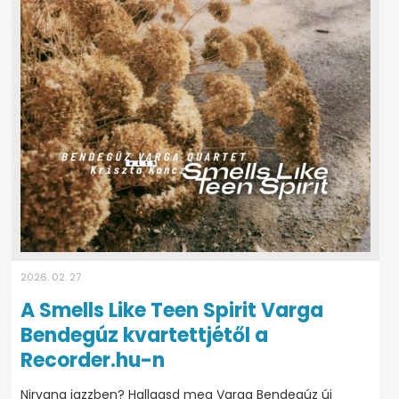
2026. 02. 27
A Smells Like Teen Spirit Varga
Bendegúz kvartettjétől a
Recorder.hu-n
Nirvana jazzben? Hallgasd meg Varga Bendegúz új