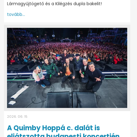
Lármagyűjtögető és a Kilégzés dupla bakelit!
tovább...
2026. 06. 15
A Quimby Hoppá c. dalát is
eljátszotta budapesti koncertjén