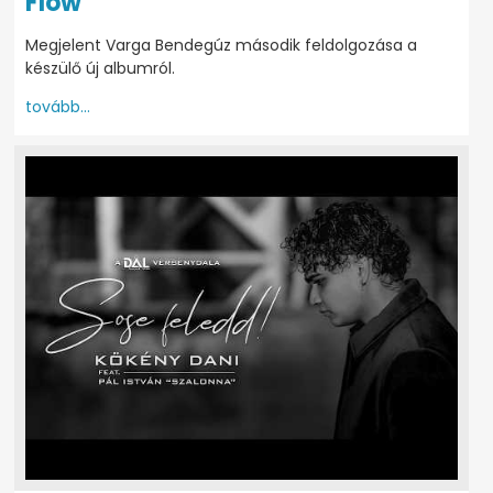
Flow
Megjelent Varga Bendegúz második feldolgozása a
készülő új albumról.
tovább...