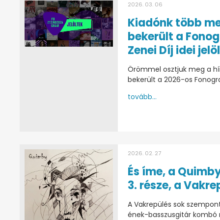
2026. 03. 06
Kiadónk több me
bekerült a Fono
Zenei Díj idei jelö
Örömmel osztjuk meg a hírt
bekerült a 2026-os Fonogram
tovább...
2026. 02. 27
És íme, a Quimby
3. része, a Vakre
A Vakrepülés sok szempont
ének-basszusgitár kombó n