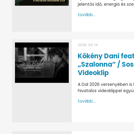
jelentős idő, energia és sz
tovább...
2026. 03. 14
Kökény Dani feat
„Szalonna” / Sos
Videoklip
A Dal 2026 versenyében is
hivatalos videoklippel egy
tovább...