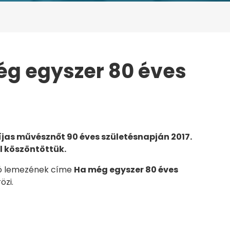
még egyszer 80 éves
 EGYSZER 80 ÉVES LEHETNÉK
íjas művésznőt 90 éves születésnapján 2017.
 köszöntöttük.
tó lemezének címe
Ha még egyszer 80 éves
özi.