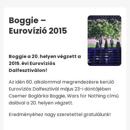
Boggie –
Eurovízió 2015
KEZDŐOLDAL
BOGGIE – EUROVÍZIÓ 2015
Boggie a 20. helyen végzett a
2015. évi Eurovíziós
Dalfesztiválon!
Az idén 60. alkalommal megrendezésre kerülő
Eurovíziós Dalfesztivál május 23-i döntőjében
Csemer Boglárka Boggie, Wars for Nothing című
dalával a 20. helyen végzett.
Eredményéhez nagy szeretettel gratulálunk!