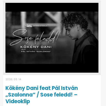
2026. 03. 14
Kökény Dani feat Pál István
„Szalonna” / Sose feledd! –
Videoklip