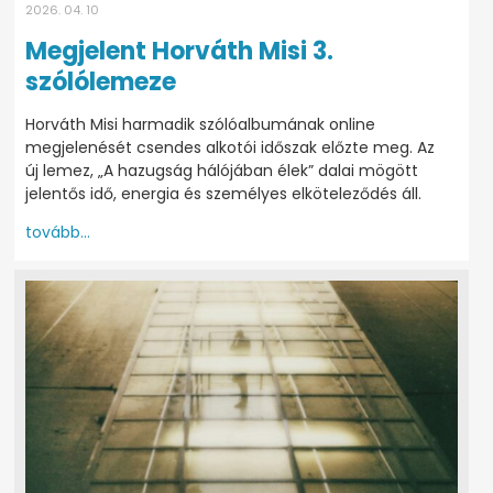
2026. 04. 10
Megjelent Horváth Misi 3.
szólólemeze
Horváth Misi harmadik szólóalbumának online
megjelenését csendes alkotói időszak előzte meg. Az
új lemez, „A hazugság hálójában élek” dalai mögött
jelentős idő, energia és személyes elköteleződés áll.
tovább...