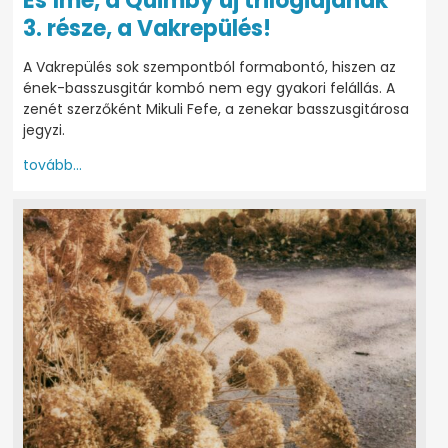
És íme, a Quimby új trilógiájának
3. része, a Vakrepülés!
A Vakrepülés sok szempontból formabontó, hiszen az
ének-basszusgitár kombó nem egy gyakori felállás. A
zenét szerzőként Mikuli Fefe, a zenekar basszusgitárosa
jegyzi.
tovább...