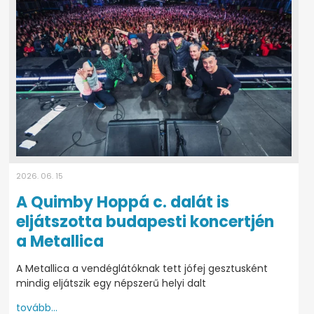
2026. 06. 15
A Quimby Hoppá c. dalát is
eljátszotta budapesti koncertjén
a Metallica
A Metallica a vendéglátóknak tett jófej gesztusként
mindig eljátszik egy népszerű helyi dalt
tovább...