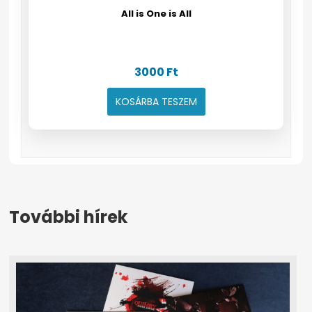
All is One is All
3000
Ft
KOSÁRBA TESZEM
További hírek