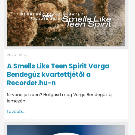
2026. 02. 27
A Smells Like Teen Spirit Varga
Bendegúz kvartettjétől a
Recorder.hu-n
Nirvana jazzben? Hallgasd meg Varga Bendegúz új
lemezén!
tovább...