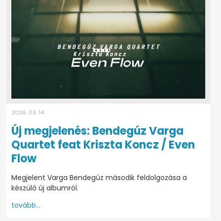
2026. 03. 14
Új megjelenés: Bendegúz Varga
Quartet feat Kriszta Koncz / Even
Flow
Megjelent Varga Bendegúz második feldolgozása a
készülő új albumról.
tovább...