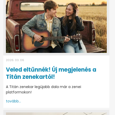
2026. 03. 06
Veled eltűnnék! Új megjelenés a
Titán zenekartól!
A Titán zenekar legújabb dala már a zenei
platformokon!
tovább...