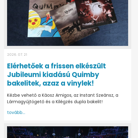
2026. 07. 21
Elérhetőek a frissen elkészült
Jubileumi kiadású Quimby
bakelitek, azaz a vinylek!
Kézbe vehető a Káosz Amigos, az Instant Szeánsz, a
Lármagyűjtögető és a Kilégzés dupla bakelit!
tovább...