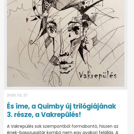
2026. 02. 27
És íme, a Quimby új trilógiájának
3. része, a Vakrepülés!
A Vakrepülés sok szempontból formabontó, hiszen az
ének-basszusgitár kombó nem egy gyakori felállás. A