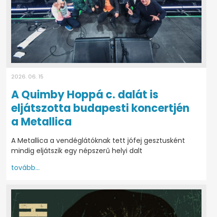
2026. 06. 15
A Quimby Hoppá c. dalát is
eljátszotta budapesti koncertjén
a Metallica
A Metallica a vendéglátóknak tett jófej gesztusként
mindig eljátszik egy népszerű helyi dalt
tovább...