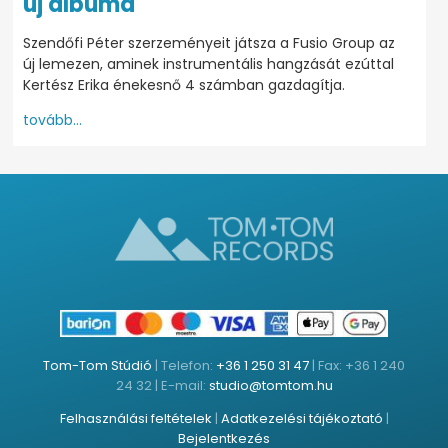
új albuma
Szendőfi Péter szerzeményeit játsza a Fusio Group az
új lemezen, aminek instrumentális hangzását ezúttal
Kertész Erika énekesnő 4 számban gazdagítja.
tovább...
Tom-Tom Stúdió
| Telefon:
+36 1 250 31 47
| Fax: +36 1 240
24 32 | E-mail:
studio@tomtom.hu
Felhasználási feltételek
|
Adatkezelési tájékoztató
|
Bejelentkezés