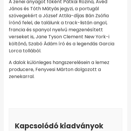
A zenei anyagot főként Pátkai Rozina, Ávéd
János és Tóth Mátyás jegyzi, a portugál
szövegekért a József Attila-díjas Bán Zsófia
írónő felel, de találunk a track-listán angol,
francia és spanyol nyelvű megzenésített
verseket is, Jane Tyson Clement New York-i
költőnő, Szabó Ádám író és a legendás Garcia
Lorca tollából.
A dalok különleges hangszerelésein a lemez
producere, Fenyvesi Márton dolgozott a
zenekarral.
Kapcsolódó kiadványok