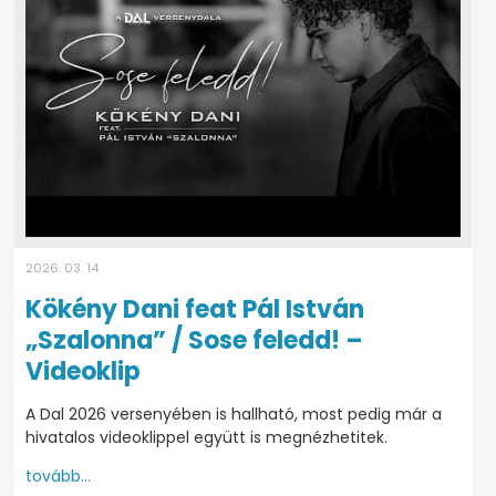
2026. 03. 14
Kökény Dani feat Pál István
„Szalonna” / Sose feledd! –
Videoklip
A Dal 2026 versenyében is hallható, most pedig már a
hivatalos videoklippel együtt is megnézhetitek.
tovább...