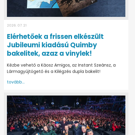
2026. 07. 21
Elérhetőek a frissen elkészült
Jubileumi kiadású Quimby
bakelitek, azaz a vinylek!
Kézbe vehető a Káosz Amigos, az Instant Szeánsz, a
Lármagyűjtögető és a Kilégzés dupla bakelit!
tovább...