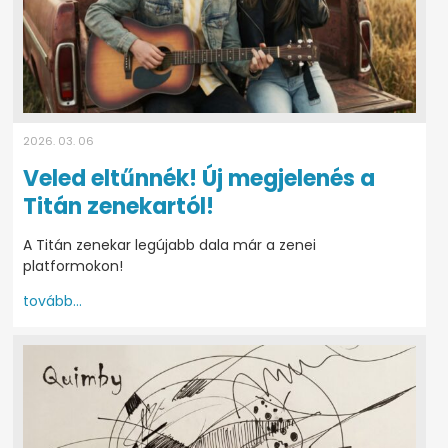
2026. 03. 06
Veled eltűnnék! Új megjelenés a
Titán zenekartól!
A Titán zenekar legújabb dala már a zenei
platformokon!
tovább...