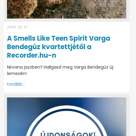
2026. 02. 27
A Smells Like Teen Spirit Varga
Bendegúz kvartettjétől a
Recorder.hu-n
Nirvana jazzben? Hallgasd meg Varga Bendegúz új
lemezén!
tovább...