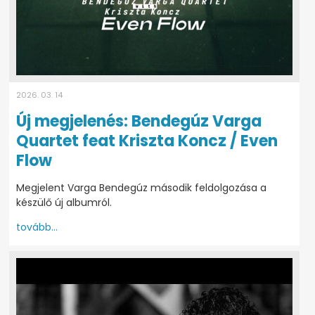
2026. 03. 14
Új megjelenés: Bendegúz Varga
Quartet feat Kriszta Koncz / Even
Flow
Megjelent Varga Bendegúz második feldolgozása a
készülő új albumról.
tovább...