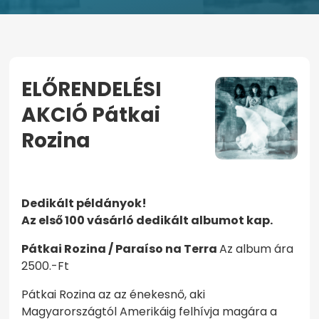
ELŐRENDELÉSI
AKCIÓ Pátkai
Rozina
KEZDŐOLDAL
ELŐRENDELÉSI AKCIÓ PÁTKAI ROZINA
Dedikált példányok!
Az első 100 vásárló dedikált albumot kap.
Pátkai Rozina / Paraíso na Terra
Az album ára
2500.-Ft
Pátkai Rozina az az énekesnő, aki
Magyarországtól Amerikáig felhívja magára a