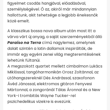
figyelmet csodás hangjával, előadásával,
személyiségével. Ő az, akiről már mindannyian
hallottunk, akit tehetsége a legjobb énekesnők
közé emelt.
A klasszikus bossa nova album után most itt a
várva várt új anyag, a saját szerzeményekből álló
Paraíso na Terra
című nagylemez, amelynek
dalait szintén a latin dallamok inspirálták, de
immár egy egyéni zenei világ megteremtésének
lehetünk fültanúi.
A megszokott quartet mellett cimbalmon Lukács
Miklóssal, tangóharmonikán Orosz Zoltánnal, az
ütőhangszereknél Dés Andrással, szaxofonon
Ávéd Jánossal, elektromos gitáron Fenyvesi
Mártonnal, a zongoránál Tálas Áronnal és a New
York-i trombitás Wayne Tucker-rel
pszichedelikus vizekre is evezünk.